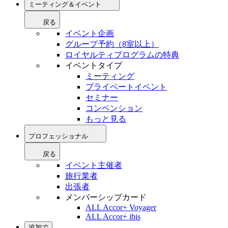
ミーティング＆イベント
戻る
イベント企画
グループ予約（8室以上）
ロイヤルティプログラムの特典
イベントタイプ
ミーティング
プライベートイベント
セミナー
コンベンション
もっと見る
プロフェッショナル
戻る
イベント主催者
旅行業者
出張者
メンバーシップカード
ALL Accor+ Voyager
ALL Accor+ ibis
追加で