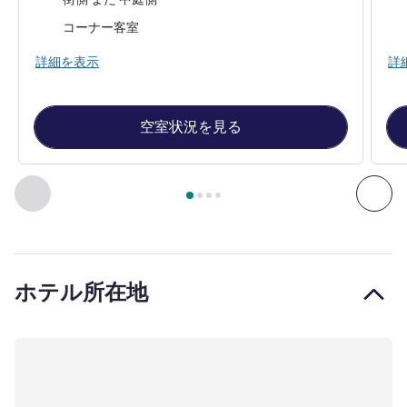
ほとんどの宿泊施設:
ほ
コーナー客室
詳細を表示
詳
空室状況を見る
4
ページ中
1
ページ
, 客室 1 : シングルルーム , 客室 2 :
前に戻る - 客室
次へ
ホテル所在地