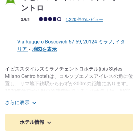
3 つ星
ントロ
お客さまの声 (確認済みレビュー アコーホテルズ)
1,220 件のレビュー
3.9/5
Via Ruggero Boscovich 57 59, 20124 ミラノ, イタ
リア
-
地図を表示
イビススタイルズミラノチェントロホテル(ibis Styles
説明
Milano Centro hotel)は、コルソブエノスアイレスの角に位
置し、リマ地下鉄駅からわずか300mの距離にあります。
1900年代初頭の歴史的建造物であるこのホテルは、56室
の客室を有し、質の高いサービスを提供しています。当ホ
さらに表示
テルはこのヨーロッパの拠点を訪れる観光客が集う高級シ
イビス スタイルズ ミラノ チェントロ
ョッピング街の中心に位置し、絶好のロケーションを確保
しています。くつろぎと快適さをリーズナブルな価格で提
ホテル情報
供する、ミラノ中心部の魅力的なエコノミーホテルです。