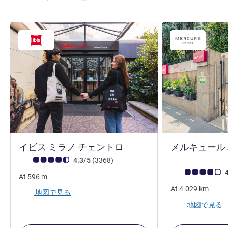
3 つ星
イビス ミラノ チェントロ
メルキュール
お客さまの声 (確認済みレビュー アコーホテルズ)
件のレビュー
4.3/5
(3368
)
お客さまの声 (確
4
At
596
m
At
4.029
km
地図で見る
地図で見る