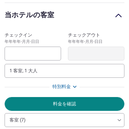
ミラノにお越しの際は、ドゥオーモ、サンタマリアデッレ
グラツィエ教会、スフォルツァ城、見事なヴィットーリ
当ホテルの客室
オ・エマヌエーレ2世のガッレリア、有名なスカラ座など
の名所をぜひ訪れてみましょう。 もっと想像力豊かに自
由に楽しむなら、独特のショップやミラノで最も魅力的な
このホテルを予約
チェックイン
チェックアウト
居酒屋があるブレラ地区を訪れてイタリアの有名なパスタ
年年年年-月月-日日
年年年年-月月-日日
やピザを味わってみませんか。
ヨーロッパ有数の大都市でショッピングを楽しみたいとい
う方に間違いなくお勧めしたいのが、ミラノの高級ショッ
ピング街の中心部に位置するイビススタイルズミラノチェ
1 客室, 1 大人
ントロホテル(ibis Styles Milano Centro hotel)です。
特別料金
ミラノの中心部へようこそ。アクセスの良い場所で温か
いスタッフがお迎えいたします。
料金を確認
Mr Leopoldo PARROTTINO ホテル経営
客室 (7)