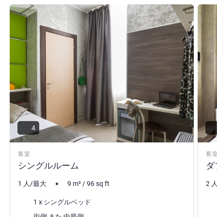
詳細を表示
詳細
4
客室
客
シングルルーム
ダ
1 人/最大
9
m²
/
96
sq ft
2 
寝具
寝
1 x シングルベッド
ビュー:
ビュ
街側 また 中庭側