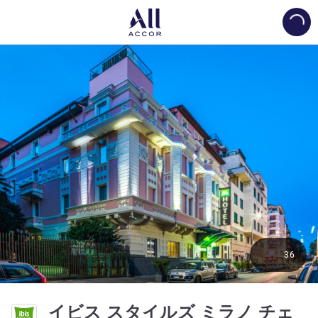
Load
36
イビス スタイルズ ミラノ チェ