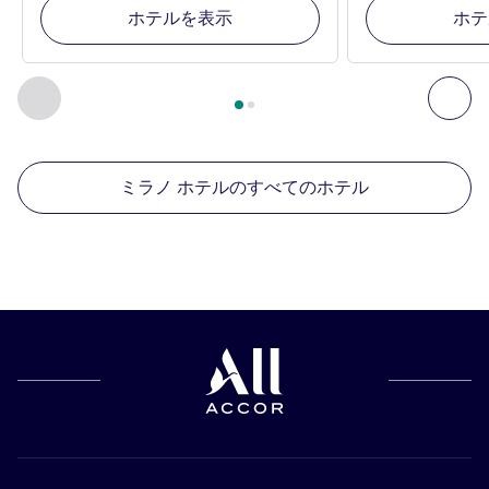
ホテルを表示
ホテ
2
ページ中
1
ページ
, 周辺の他の施設 1 :, 周辺の他の施設 2 :,
前に戻る - 周辺の他の施設
次へ
ミラノ ホテルのすべてのホテル