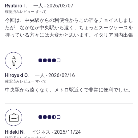
Ryutaro T.
一人 -
2026/03/07
確認済みレビュー すべて
今回は、中央駅からの利便性からこの宿をチョイスしまし
たが、なかなか中央駅から遠く、ちょっとスーツケースを
持っている方々には大変かと思います。イタリア国内出張
であれば、全く問題なく、利用できる場所で周辺にもレス
トランが多少ある。 但し、治安に関しては何とも言えな
い。移民が多いエリアですが、泊まるだけであれば全く
お客さまの声 4.0/5
OKの場所とも言えます。
Hiroyuki O.
一人 -
2026/02/16
確認済みレビュー すべて
中央駅から遠くなく、メトロ駅近くで非常に便利でした。
お客さまの声 3.5/5
Hideki N.
ビジネス -
2025/11/24