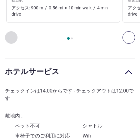
鉄道駅
高速道
アクセス:
900
m
/
0.56
mi
10
min
walk
/
4
min
アクセ
drive
drive
2
ページ中
1
ページ
, アクセスと交通手段 1 :, アクセスと交通手
前に戻る - アクセスと交通手段
次へ
ホテルサービス
チェックインは
14:00
からです - チェックアウトは
12:00
で
す
敷地内
ペット不可
シャトル
車椅子でのご利用に対応
Wifi