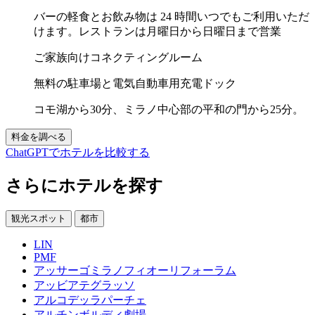
バーの軽食とお飲み物は 24 時間いつでもご利用いただ
けます。レストランは月曜日から日曜日まで営業
ご家族向けコネクティングルーム
無料の駐車場と電気自動車用充電ドック
コモ湖から30分、ミラノ中心部の平和の門から25分。
料金を調べる
ChatGPTでホテルを比較する
さらにホテルを探す
観光スポット
都市
LIN
PMF
アッサーゴミ​​ラノフィオーリフォーラム
アッビアテグラッソ
アルコデッラパーチェ
アルチンボルディ劇場