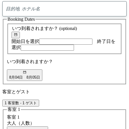
0
ア
Booking Dates
ド
バ
いつ到着されますか？
(optional)
イ
ス
の
開始日を選択
終了日を
検
選択
索
結
いつ到着されますか？
果
8月04日
8月05日
客室とゲスト
1 客室数 - 1 ゲスト
客室 1
客室 1
大人（人数）