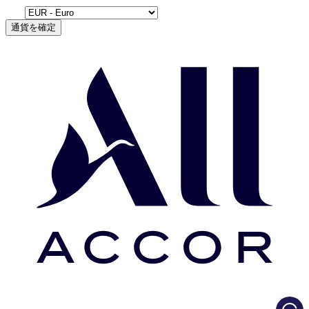
通貨を確定
Load