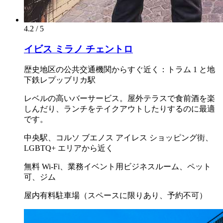
4.2 / 5
イビス ミラノ チェントロ
歴史地区の公共交通機関からすぐ近く：トラム 1 と地
下鉄レプッブリカ駅
レベルの高いバーサービス。屋外テラスで食前酒を楽
しんだり、ランチをテイクアウトしたりするのに最適
です。
中央駅、コルソ ブエノス アイレス ショッピング街、
LGBTQ+ エリアから近く
無料 Wi-Fi、業務イベント用ビジネスルーム、ペット
可、ジム
屋内有料駐車場（スペースに限りあり、予約不可）