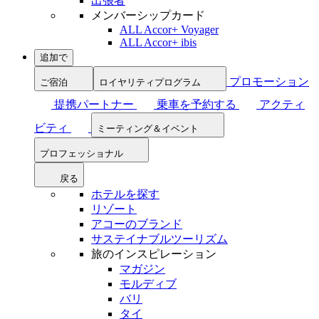
出張者
メンバーシップカード
ALL Accor+ Voyager
ALL Accor+ ibis
追加で
プロモーション
ご宿泊
ロイヤリティプログラム
提携パートナー
乗車を予約する
アクティ
ビティ
ミーティング＆イベント
プロフェッショナル
戻る
ホテルを探す
リゾート
アコーのブランド
サステイナブルツーリズム
旅のインスピレーション
マガジン
モルディブ
バリ
タイ