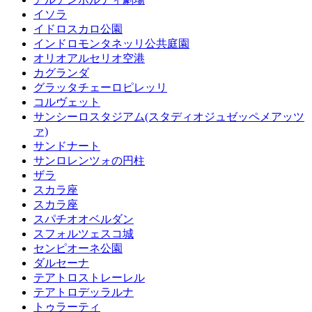
イソラ
イドロスカロ公園
インドロモンタネッリ公共庭園
オリオアルセリオ空港
カグランダ
グラッタチェーロピレッリ
コルヴェット
サンシーロスタジアム(スタディオジュゼッペメアッツ
ァ)
サンドナート
サンロレンツォの円柱
ザラ
スカラ座
スカラ座
スパチオオベルダン
スフォルツェスコ城
センピオーネ公園
ダルセーナ
テアトロストレーレル
テアトロデッラルナ
トゥラーティ