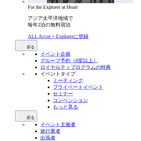
For the Explorer at Heart
アジア太平洋地域で
毎年2泊の無料宿泊
ALL Accor + Explorerに登録
戻る
イベント企画
グループ予約（8室以上）
ロイヤルティプログラムの特典
イベントタイプ
ミーティング
プライベートイベント
セミナー
コンベンション
もっと見る
戻る
イベント主催者
旅行業者
出張者