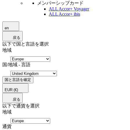
メンバーシップカード
ALL Accor+ Voyager
ALL Accor+ ibis
en
戻る
以下で国と言語を選択
地域
国/地域 - 言語
国と言語を確定
EUR
(€)
戻る
以下で通貨を選択
地域
通貨