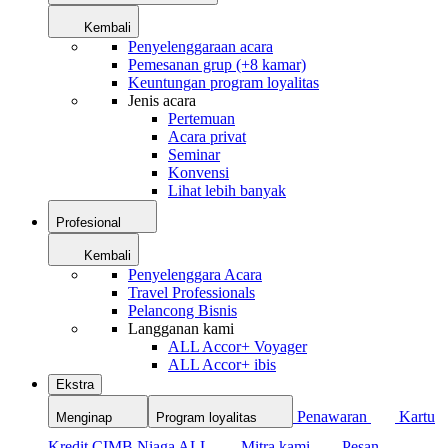
Kembali
Penyelenggaraan acara
Pemesanan grup (+8 kamar)
Keuntungan program loyalitas
Jenis acara
Pertemuan
Acara privat
Seminar
Konvensi
Lihat lebih banyak
Profesional
Kembali
Penyelenggara Acara
Travel Professionals
Pelancong Bisnis
Langganan kami
ALL Accor+ Voyager
ALL Accor+ ibis
Ekstra
Penawaran
Kartu
Menginap
Program loyalitas
Kredit CIMB Niaga ALL
Mitra kami
Pesan