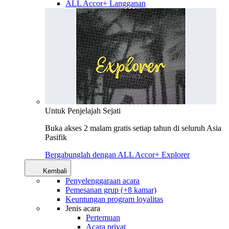
ALL Accor+ Langganan
Untuk Penjelajah Sejati
Buka akses 2 malam gratis setiap tahun di seluruh Asia
Pasifik
Bergabunglah dengan ALL Accor+ Explorer
Kembali
Penyelenggaraan acara
Pemesanan grup (+8 kamar)
Keuntungan program loyalitas
Jenis acara
Pertemuan
Acara privat