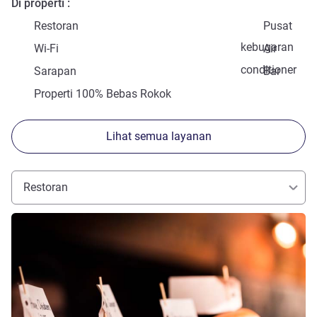
Di properti
Restoran
Pusat
kebugaran
Wi-Fi
Air
conditioner
Sarapan
Bar
Properti 100% Bebas Rokok
Lihat semua layanan
Restoran
Lihat detail