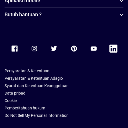
Aplikasi mobile
Butuh bantuan ?
Accor Facebook
Accor Instagram
Accor Twitter
Accor Pinterest
Accor Youtube
Accor Li
Persyaratan & Ketentuan
Persyaratan & Ketentuan Adagio
Syarat dan Ketentuan Keanggotaan
Data pribadi
Cookie
Pemberitahuan hukum
Do Not Sell My Personal Information