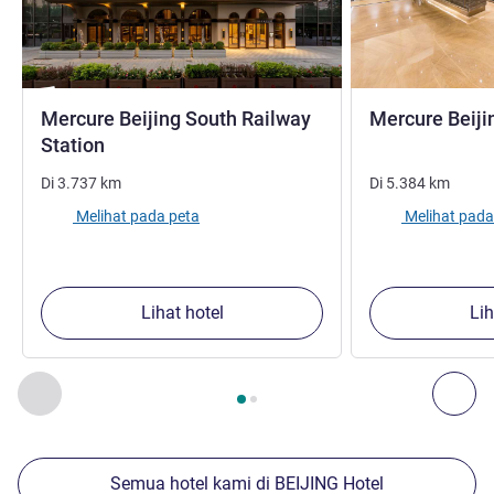
Mercure Beijing South Railway
Mercure Beij
bintang 4
Station
Di
3.737
km
Di
5.384
km
Melihat pada peta
Melihat pada
Lihat hotel
Lih
Halaman
1
dari
2
, Properti kami yang lain di sekitar 1 :, Proper
Sebelumnya - Properti kami yang lain di sekitar
Ber
Semua hotel kami di BEIJING Hotel