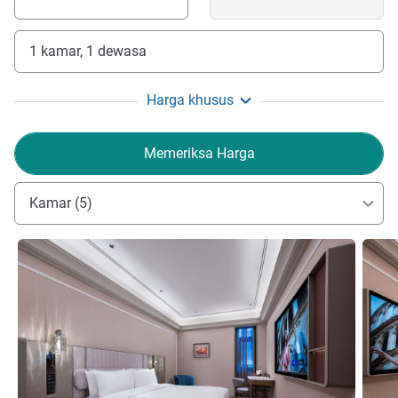
1 kamar, 1 dewasa
Harga khusus
Memeriksa Harga
Kamar (5)
Lihat detail
Lihat d