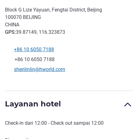
Block G Lize Yayuan, Fengtai District, Beijing
100070
BEIJING
CHINA
GPS
:
39.87149, 116.323873
+86 10 6050 7188
Telepon
Fax
+86 10 6050 7188
Email kontak
shenlinlin@hworld.com
Layanan hotel
Check-in
dari
12:00
-
Check out
sampai
12:00