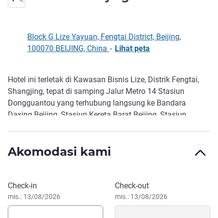
Block G Lize Yayuan, Fengtai District, Beijing,
100070 BEIJING, China
-
Lihat peta
Hotel ini terletak di Kawasan Bisnis Lize, Distrik Fengtai,
Deskripsi
Shangjing, tepat di samping Jalur Metro 14 Stasiun
Dongguantou yang terhubung langsung ke Bandara
Daxing Beijing, Stasiun Kereta Barat Beijing, Stasiun
Fengtai Beijing, dan Beijing Global Resort. Memiliki pusat
kebugaran dan ruang penatu mandiri yang praktis. Kami
Akomodasi kami
menyambut hangat kedatangan Anda dan siap
memberikan pelayanan senyaman rumah sendiri.
Pesan hotel ini
Check-in
Check-out
mis.: 13/08/2026
mis.: 13/08/2026