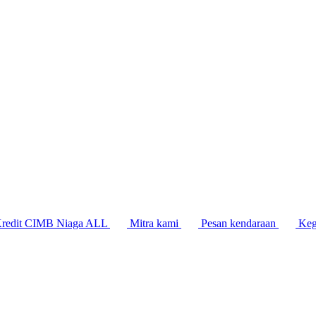
Kredit CIMB Niaga ALL
Mitra kami
Pesan kendaraan
Keg