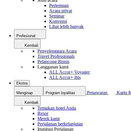
Jenis acara
Pertemuan
Acara privat
Seminar
Konvensi
Lihat lebih banyak
Profesional
Kembali
Penyelenggara Acara
Travel Professionals
Pelancong Bisnis
Langganan kami
ALL Accor+ Voyager
ALL Accor+ ibis
Ekstra
Penawaran
Kartu 
Menginap
Program loyalitas
Kembali
Temukan hotel Anda
Resor
Merek kami
Perjalanan berkelanjutan
Inspirasi Perjalanan