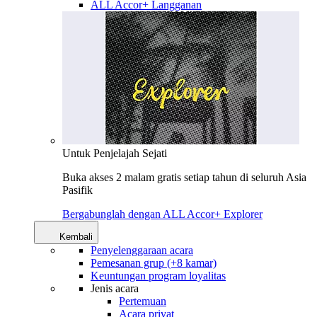
ALL Accor+ Langganan
Untuk Penjelajah Sejati
Buka akses 2 malam gratis setiap tahun di seluruh Asia
Pasifik
Bergabunglah dengan ALL Accor+ Explorer
Kembali
Penyelenggaraan acara
Pemesanan grup (+8 kamar)
Keuntungan program loyalitas
Jenis acara
Pertemuan
Acara privat