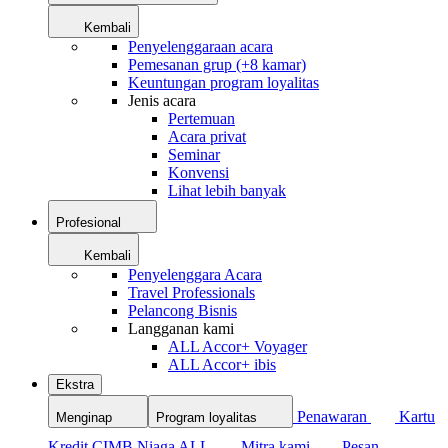
Kembali
Penyelenggaraan acara
Pemesanan grup (+8 kamar)
Keuntungan program loyalitas
Jenis acara
Pertemuan
Acara privat
Seminar
Konvensi
Lihat lebih banyak
Profesional
Kembali
Penyelenggara Acara
Travel Professionals
Pelancong Bisnis
Langganan kami
ALL Accor+ Voyager
ALL Accor+ ibis
Ekstra
Penawaran
Kartu
Menginap
Program loyalitas
Kredit CIMB Niaga ALL
Mitra kami
Pesan