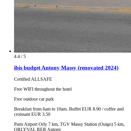
4.4 / 5
ibis budget Antony Massy (renovated 2024)
Certified ALLSAFE
Free WIFI throughout the hotel
Free outdoor car park
Breakfast from 6am to 10am. Buffet EUR 8.90 / coffee and
croissant EUR 3.50
Paris Airport Orly 7 km, TGV Massy Station (Ouigo) 5 km,
ORLYVAL RER Antony