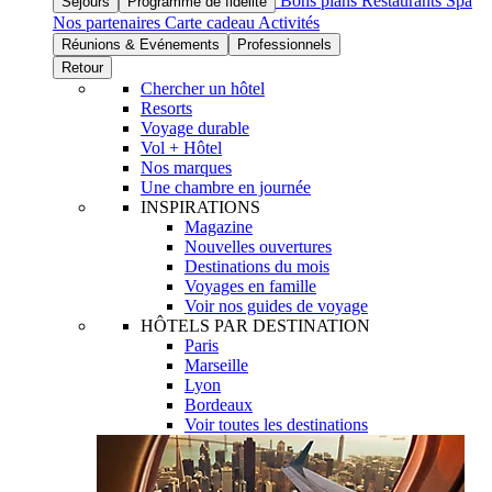
Bons plans
Restaurants
Spa
Séjours
Programme de fidélité
Nos partenaires
Carte cadeau
Activités
Réunions & Evénements
Professionnels
Retour
Chercher un hôtel
Resorts
Voyage durable
Vol + Hôtel
Nos marques
Une chambre en journée
INSPIRATIONS
Magazine
Nouvelles ouvertures
Destinations du mois
Voyages en famille
Voir nos guides de voyage
HÔTELS PAR DESTINATION
Paris
Marseille
Lyon
Bordeaux
Voir toutes les destinations