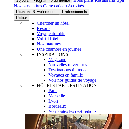
Bons plans
Restaurants
Spa
Séjours
Programme de fidélité
Nos partenaires
Carte cadeau
Activités
Réunions & Evénements
Professionnels
Retour
Chercher un hôtel
Resorts
Voyage durable
Vol + Hôtel
Nos marques
Une chambre en journée
INSPIRATIONS
Magazine
Nouvelles ouvertures
Destinations du mois
Voyages en famille
Voir nos guides de voyage
HÔTELS PAR DESTINATION
Paris
Marseille
Lyon
Bordeaux
Voir toutes les destinations