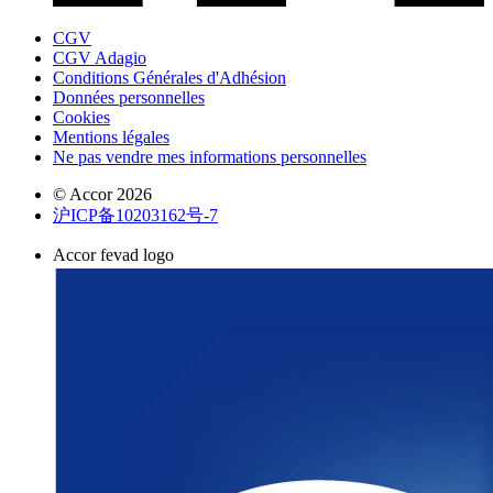
CGV
CGV Adagio
Conditions Générales d'Adhésion
Données personnelles
Cookies
Mentions légales
Ne pas vendre mes informations personnelles
© Accor 2026
沪ICP备10203162号-7
Accor fevad logo