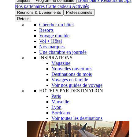
Bons plans
Restaurants
Spa
Séjours
Programme de fidélité
Nos partenaires
Carte cadeau
Activités
Réunions & Evénements
Professionnels
Retour
Chercher un hôtel
Resorts
Voyage durable
Vol + Hôtel
Nos marques
Une chambre en journée
INSPIRATIONS
Magazine
Nouvelles ouvertures
Destinations du mois
Voyages en famille
Voir nos guides de voyage
HÔTELS PAR DESTINATION
Paris
Marseille
Lyon
Bordeaux
Voir toutes les destinations