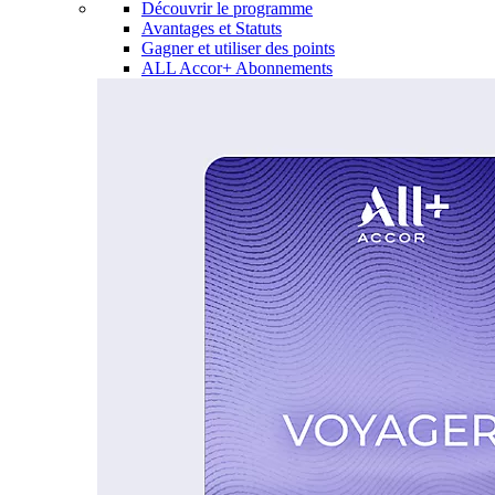
Découvrir le programme
Avantages et Statuts
Gagner et utiliser des points
ALL Accor+ Abonnements