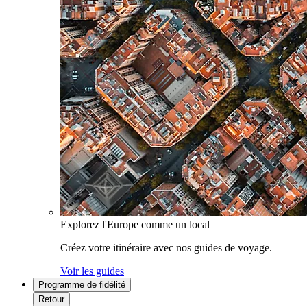
Explorez l'Europe comme un local
Créez votre itinéraire avec nos guides de voyage.
Voir les guides
Programme de fidélité
Retour