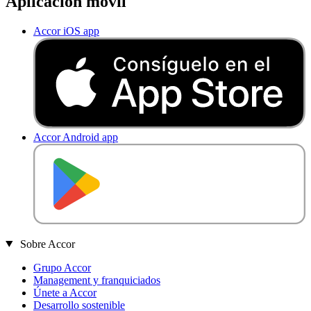
Aplicación móvil
Accor iOS app
Accor Android app
D
E
S
C
A
R
G
A
R
E
N
Sobre Accor
Grupo Accor
Management y franquiciados
Únete a Accor
Desarrollo sostenible