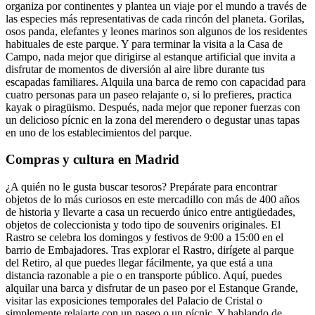
organiza por continentes y plantea un viaje por el mundo a través de
las especies más representativas de cada rincón del planeta. Gorilas,
osos panda, elefantes y leones marinos son algunos de los residentes
habituales de este parque. Y para terminar la visita a la Casa de
Campo, nada mejor que dirigirse al estanque artificial que invita a
disfrutar de momentos de diversión al aire libre durante tus
escapadas familiares. Alquila una barca de remo con capacidad para
cuatro personas para un paseo relajante o, si lo prefieres, practica
kayak o piragüismo. Después, nada mejor que reponer fuerzas con
un delicioso pícnic en la zona del merendero o degustar unas tapas
en uno de los establecimientos del parque.
Compras y cultura en Madrid
¿A quién no le gusta buscar tesoros? Prepárate para encontrar
objetos de lo más curiosos en este mercadillo con más de 400 años
de historia y llevarte a casa un recuerdo único entre antigüedades,
objetos de coleccionista y todo tipo de souvenirs originales. El
Rastro se celebra los domingos y festivos de 9:00 a 15:00 en el
barrio de Embajadores. Tras explorar el Rastro, dirígete al parque
del Retiro, al que puedes llegar fácilmente, ya que está a una
distancia razonable a pie o en transporte público. Aquí, puedes
alquilar una barca y disfrutar de un paseo por el Estanque Grande,
visitar las exposiciones temporales del Palacio de Cristal o
simplemente relajarte con un paseo o un pícnic. Y hablando de