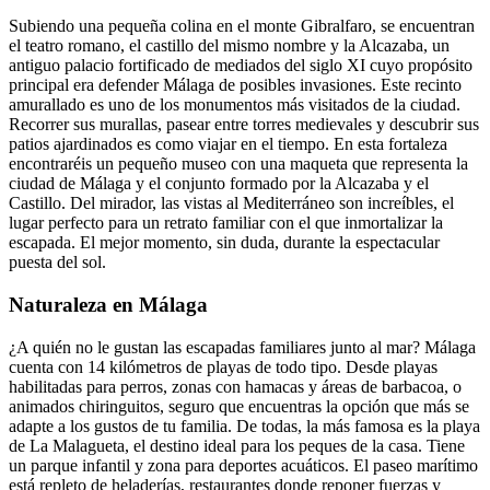
Subiendo una pequeña colina en el monte Gibralfaro, se encuentran
el teatro romano, el castillo del mismo nombre y la Alcazaba, un
antiguo palacio fortificado de mediados del siglo XI cuyo propósito
principal era defender Málaga de posibles invasiones. Este recinto
amurallado es uno de los monumentos más visitados de la ciudad.
Recorrer sus murallas, pasear entre torres medievales y descubrir sus
patios ajardinados es como viajar en el tiempo. En esta fortaleza
encontraréis un pequeño museo con una maqueta que representa la
ciudad de Málaga y el conjunto formado por la Alcazaba y el
Castillo. Del mirador, las vistas al Mediterráneo son increíbles, el
lugar perfecto para un retrato familiar con el que inmortalizar la
escapada. El mejor momento, sin duda, durante la espectacular
puesta del sol.
Naturaleza en Málaga
¿A quién no le gustan las escapadas familiares junto al mar? Málaga
cuenta con 14 kilómetros de playas de todo tipo. Desde playas
habilitadas para perros, zonas con hamacas y áreas de barbacoa, o
animados chiringuitos, seguro que encuentras la opción que más se
adapte a los gustos de tu familia. De todas, la más famosa es la playa
de La Malagueta, el destino ideal para los peques de la casa. Tiene
un parque infantil y zona para deportes acuáticos. El paseo marítimo
está repleto de heladerías, restaurantes donde reponer fuerzas y