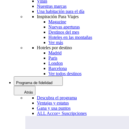
Villas
Nuestras marcas
Una habitación para el día
Inspiración Para Viajes
Magazine
Nuevas aperturas
Destinos del mes
Hoteles en las montañas
Ver más
Hoteles por destino
Madrid
Paris
London
Barcelona
Ver todos destinos
Programa de fidelidad
Atrás
Descubra el programa
Ventajas y estatus
Gana y usa puntos
ALL Accor+ Suscripciones