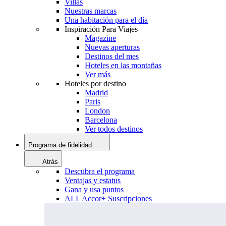
Villas
Nuestras marcas
Una habitación para el día
Inspiración Para Viajes
Magazine
Nuevas aperturas
Destinos del mes
Hoteles en las montañas
Ver más
Hoteles por destino
Madrid
Paris
London
Barcelona
Ver todos destinos
Programa de fidelidad
Atrás
Descubra el programa
Ventajas y estatus
Gana y usa puntos
ALL Accor+ Suscripciones