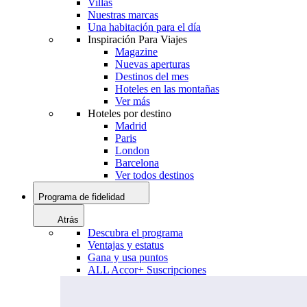
Villas
Nuestras marcas
Una habitación para el día
Inspiración Para Viajes
Magazine
Nuevas aperturas
Destinos del mes
Hoteles en las montañas
Ver más
Hoteles por destino
Madrid
Paris
London
Barcelona
Ver todos destinos
Programa de fidelidad
Atrás
Descubra el programa
Ventajas y estatus
Gana y usa puntos
ALL Accor+ Suscripciones