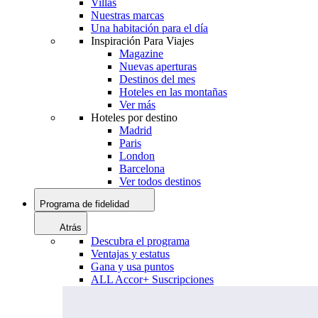
Villas
Nuestras marcas
Una habitación para el día
Inspiración Para Viajes
Magazine
Nuevas aperturas
Destinos del mes
Hoteles en las montañas
Ver más
Hoteles por destino
Madrid
Paris
London
Barcelona
Ver todos destinos
Programa de fidelidad
Atrás
Descubra el programa
Ventajas y estatus
Gana y usa puntos
ALL Accor+ Suscripciones