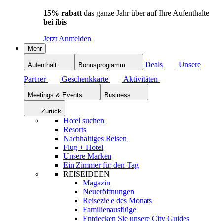
15% rabatt
das ganze Jahr über auf Ihre Aufenthalte
bei ibis
Jetzt Anmelden
Mehr
Deals
Unsere
Aufenthalt
Bonusprogramm
Partner
Geschenkkarte
Aktivitäten
Meetings & Events
Business
Zurück
Hotel suchen
Resorts
Nachhaltiges Reisen
Flug + Hotel
Unsere Marken
Ein Zimmer für den Tag
REISEIDEEN
Magazin
Neueröffnungen
Reiseziele des Monats
Familienausflüge
Entdecken Sie unsere City Guides