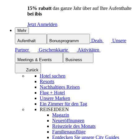
15% rabatt
das ganze Jahr über auf Ihre Aufenthalte
bei ibis
Jetzt Anmelden
Mehr
Deals
Unsere
Aufenthalt
Bonusprogramm
Partner
Geschenkkarte
Aktivitäten
Meetings & Events
Business
Zurück
Hotel suchen
Resorts
Nachhaltiges Reisen
Flug + Hotel
Unsere Marken
Ein Zimmer für den Tag
REISEIDEEN
Magazin
Neueröffnungen
Reiseziele des Monats
Familienausflüge
Entdecken Sie unsere City Guides