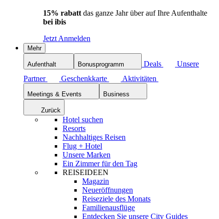
15% rabatt
das ganze Jahr über auf Ihre Aufenthalte
bei ibis
Jetzt Anmelden
Mehr
Deals
Unsere
Aufenthalt
Bonusprogramm
Partner
Geschenkkarte
Aktivitäten
Meetings & Events
Business
Zurück
Hotel suchen
Resorts
Nachhaltiges Reisen
Flug + Hotel
Unsere Marken
Ein Zimmer für den Tag
REISEIDEEN
Magazin
Neueröffnungen
Reiseziele des Monats
Familienausflüge
Entdecken Sie unsere City Guides