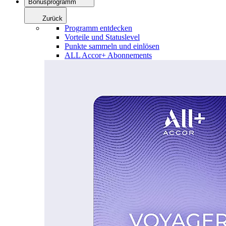
Bonusprogramm
Zurück
Programm entdecken
Vorteile und Statuslevel
Punkte sammeln und einlösen
ALL Accor+ Abonnements