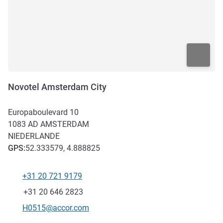
Novotel Amsterdam City
Europaboulevard 10
1083 AD
AMSTERDAM
NIEDERLANDE
GPS
:
52.333579, 4.888825
+31 20 721 9179
Tel
Fax
+31 20 646 2823
Kontakt-E-Mail
H0515@accor.com