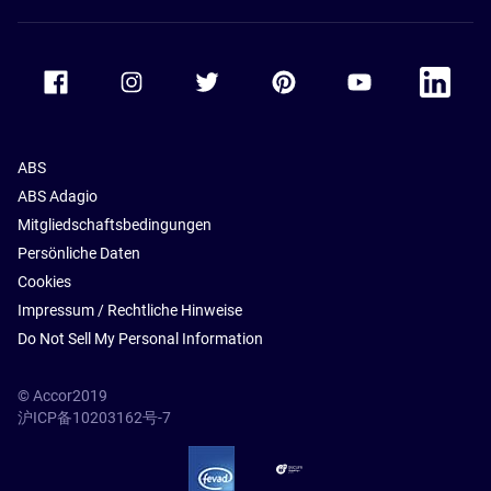
Accor Facebook
Accor Instagram
Accor Twitter
Accor Pinterest
Accor Youtube
Accor Li
ABS
ABS Adagio
Mitgliedschaftsbedingungen
Persönliche Daten
Cookies
Impressum / Rechtliche Hinweise
Do Not Sell My Personal Information
© Accor2019
沪ICP备10203162号-7
SSL Secure – globalSign