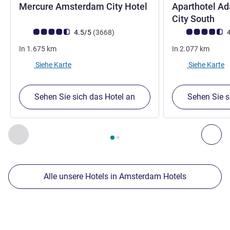
4,5 Sterne
Mercure Amsterdam City Hotel
Aparthotel A
4 S
City South
Note Kundenmeinungen (Bewertung ALL)
Bewertungen
Note Kundenmein
4.5/5
(3668
)
4
In
1.675
km
In
2.077
km
Siehe Karte
Siehe Karte
Sehen Sie sich das Hotel an
Sehen Sie s
Seite
1
von
2
, Unsere anderen Etablissements in der Nähe 1 :,
Zurück - Unsere anderen Etablissements in der Nähe
Wei
Alle unsere Hotels in Amsterdam Hotels