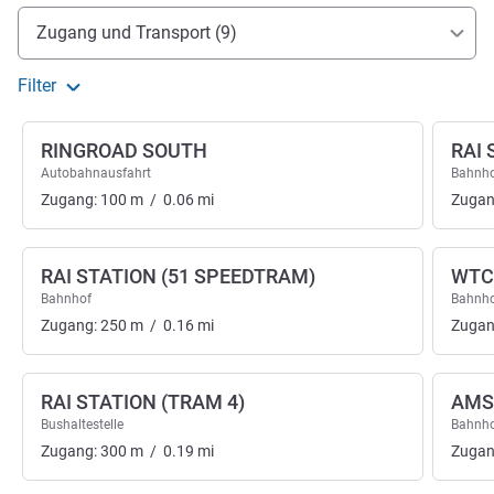
Erreichbarkeit und Anbindung
Zugang und Transport (9)
Filter
RINGROAD SOUTH
RAI 
Autobahnausfahrt
Bahnh
Zugang:
100
m
/
0.06
mi
Zugan
RAI STATION (51 SPEEDTRAM)
WTC
Bahnhof
Bahnh
Zugang:
250
m
/
0.16
mi
Zugan
RAI STATION (TRAM 4)
AMS
Bushaltestelle
Bahnh
Zugang:
300
m
/
0.19
mi
Zugan