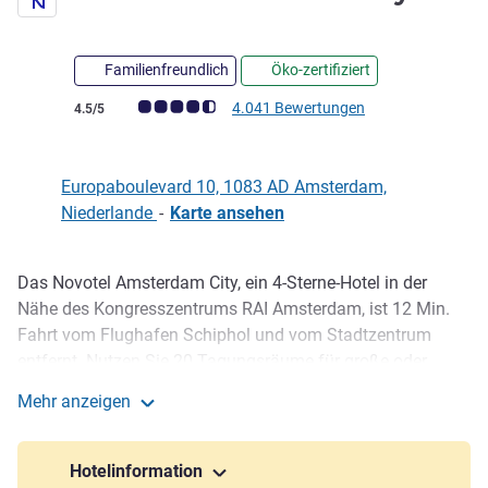
Familienfreundlich
Öko-zertifiziert
Note Kundenmeinungen (Bewertung ALL)
4.041 Bewertungen
4.5/5
Europaboulevard 10, 1083 AD Amsterdam,
Niederlande
-
Karte ansehen
Das Novotel Amsterdam City, ein 4-Sterne-Hotel in der
Beschreibung
Nähe des Kongresszentrums RAI Amsterdam, ist 12 Min.
Fahrt vom Flughafen Schiphol und vom Stadtzentrum
entfernt. Nutzen Sie 20 Tagungsräume für große oder
intime Veranstaltungen, genießen Sie die gesunde Küche
Mehr anzeigen
und schlafen Sie ruhig in modernen Zimmern mit
Novotel Amsterdam City
Nespresso-Kaffee und HDTV. Mit Saunen, Fitnessstudio
und eleganter Bar sind wir die Wahl für Geschäfts- und
Hotelinformation