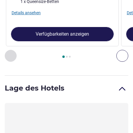
Bettwäsche
Bet
1 x Queensize-Betten
Details ansehen
Det
Verfügbarkeiten anzeigen
Seite
1
von
3
, Zimmer 1 : Standard-Zimmer mit Queensize-Bet
Zurück - Zimmer
Wei
Lage des Hotels