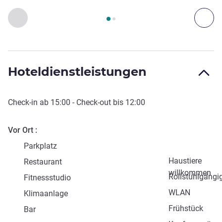
Seite
1
von
2
, Zugang und Transport 1 :, Zugang und Transpor
Zurück - Zugang und Transport
Wei
Hoteldienstleistungen
Check-in
ab
15:00
-
Check-out
bis
12:00
Vor Ort
Parkplatz
Haustiere
Restaurant
willkommen
Rollstuhlgängi
Fitnessstudio
WLAN
Klimaanlage
Frühstück
Bar