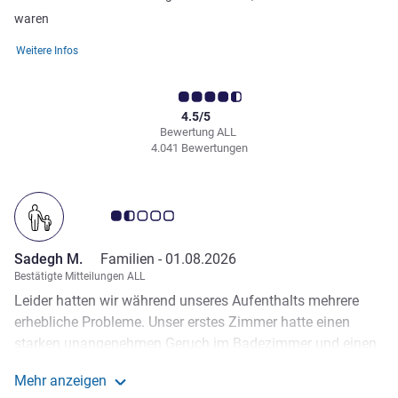
waren
Weitere Infos
4.5/5
Bewertung ALL
4.041 Bewertungen
Note Kundenmeinungen 1.5/5
Sadegh M.
Familien -
01.08.2026
Bestätigte Mitteilungen ALL
Leider hatten wir während unseres Aufenthalts mehrere
erhebliche Probleme. Unser erstes Zimmer hatte einen
starken unangenehmen Geruch im Badezimmer und einen
defekten Kühlschrank. Obwohl wir beide Probleme sofort
Mehr anzeigen
an der Rezeption meldeten, wurde uns zunächst mitgeteilt,