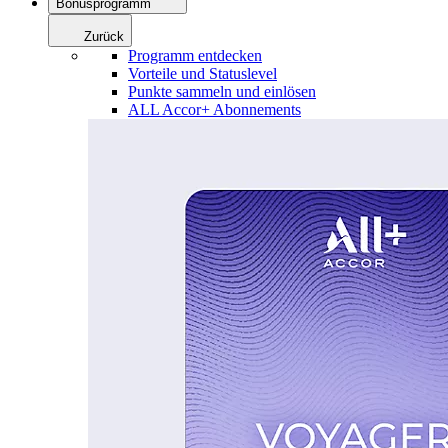
Bonusprogramm
Zurück
Programm entdecken
Vorteile und Statuslevel
Punkte sammeln und einlösen
ALL Accor+ Abonnements