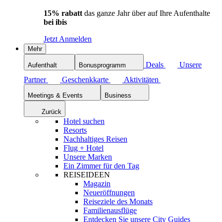
15% rabatt
das ganze Jahr über auf Ihre Aufenthalte
bei ibis
Jetzt Anmelden
Mehr
Deals
Unsere
Aufenthalt
Bonusprogramm
Partner
Geschenkkarte
Aktivitäten
Meetings & Events
Business
Zurück
Hotel suchen
Resorts
Nachhaltiges Reisen
Flug + Hotel
Unsere Marken
Ein Zimmer für den Tag
REISEIDEEN
Magazin
Neueröffnungen
Reiseziele des Monats
Familienausflüge
Entdecken Sie unsere City Guides