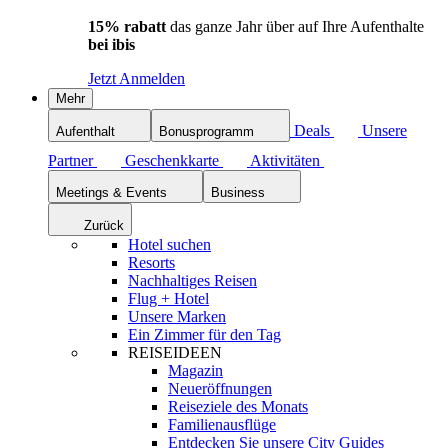
15% rabatt
das ganze Jahr über auf Ihre Aufenthalte
bei ibis
Jetzt Anmelden
Mehr
Deals
Unsere
Aufenthalt
Bonusprogramm
Partner
Geschenkkarte
Aktivitäten
Meetings & Events
Business
Zurück
Hotel suchen
Resorts
Nachhaltiges Reisen
Flug + Hotel
Unsere Marken
Ein Zimmer für den Tag
REISEIDEEN
Magazin
Neueröffnungen
Reiseziele des Monats
Familienausflüge
Entdecken Sie unsere City Guides