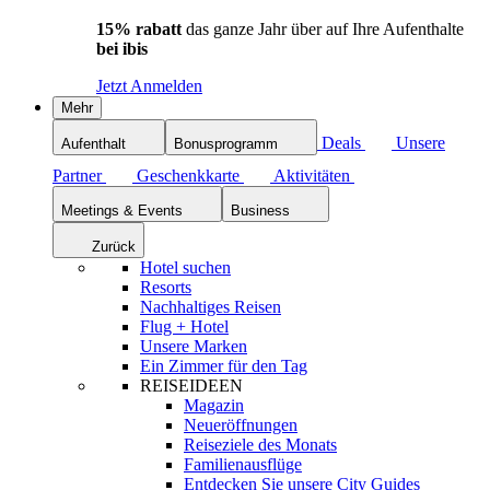
15% rabatt
das ganze Jahr über auf Ihre Aufenthalte
bei ibis
Jetzt Anmelden
Mehr
Deals
Unsere
Aufenthalt
Bonusprogramm
Partner
Geschenkkarte
Aktivitäten
Meetings & Events
Business
Zurück
Hotel suchen
Resorts
Nachhaltiges Reisen
Flug + Hotel
Unsere Marken
Ein Zimmer für den Tag
REISEIDEEN
Magazin
Neueröffnungen
Reiseziele des Monats
Familienausflüge
Entdecken Sie unsere City Guides