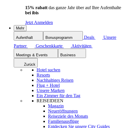
15% rabatt
das ganze Jahr über auf Ihre Aufenthalte
bei ibis
Jetzt Anmelden
Mehr
Deals
Unsere
Aufenthalt
Bonusprogramm
Partner
Geschenkkarte
Aktivitäten
Meetings & Events
Business
Zurück
Hotel suchen
Resorts
Nachhaltiges Reisen
Flug + Hotel
Unsere Marken
Ein Zimmer für den Tag
REISEIDEEN
Magazin
Neueröffnungen
Reiseziele des Monats
Familienausflüge
Entdecken Sie unsere City Guides