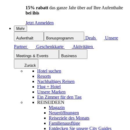
15% rabatt
das ganze Jahr über auf Ihre Aufenthalte
bei ibis
Jetzt Anmelden
Mehr
Deals
Unsere
Aufenthalt
Bonusprogramm
Partner
Geschenkkarte
Aktivitäten
Meetings & Events
Business
Zurück
Hotel suchen
Resorts
Nachhaltiges Reisen
Flug + Hotel
Unsere Marken
Ein Zimmer für den Tag
REISEIDEEN
Magazin
Neueröffnungen
Reiseziele des Monats
Familienausflüge
Entdecken Sie unsere City Guides