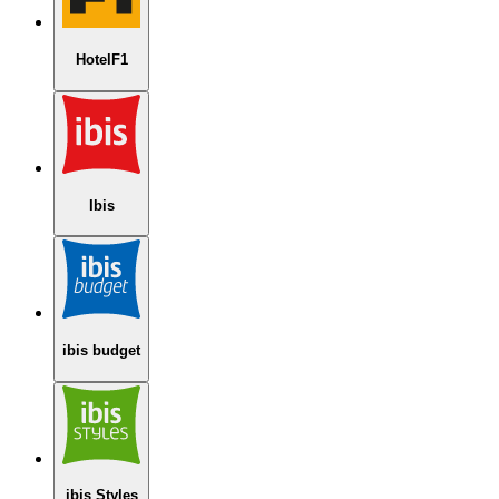
HotelF1
Ibis
ibis budget
ibis Styles