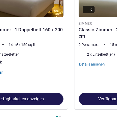
6
ZIMMER
mmer - 1 Doppelbett 160 x 200
Classic-Zimmer - 
cm
14
m²
/
150
sq ft
2 Pers. max.
15
Bettwäsche
nsize-Betten
2 x Einzelbett(en)
ck
Details ansehen
en
erfügbarkeiten anzeigen
Verfügbar
immer 1 : Classic-Zimmer - 1 Doppelbett 160 x 200 cm , Zimmer 2