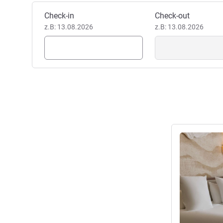
Dieses Hotel buchen
Check-in
Check-out
z.B: 13.08.2026
z.B: 13.08.2026
Details anseh