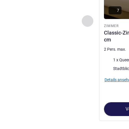
7
Zurück - Zimmer
ZIMMER
Classic-Zi
cm
2 Pers. max.
Bettwäsche
1 x Quee
Aussicht:
Stadtbli
Details anseh
V
Seite
1
von
2
, Z