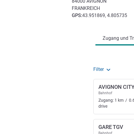
84000
AVIGNON
FRANKREICH
GPS
:
43.951869, 4.805735
Erreichbarkeit und Anbind
Zugang und Tr
Filter
AVIGNON CIT
Bahnhof
Zugang:
1
km
/
0.
drive
GARE TGV
Bahnhof