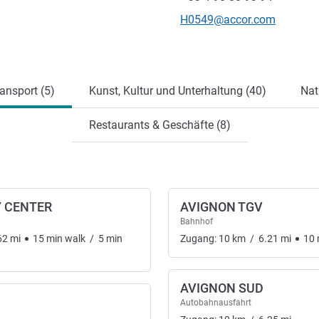
Kontakt-E-Mail
H0549@accor.com
ung
ansport (5)
Kunst, Kultur und Unterhaltung (40)
Nat
Restaurants & Geschäfte (8)
Y CENTER
AVIGNON TGV
Bahnhof
62
mi
15
min
walk
/
5
min
Zugang:
10
km
/
6.21
mi
10
AVIGNON SUD
Autobahnausfahrt