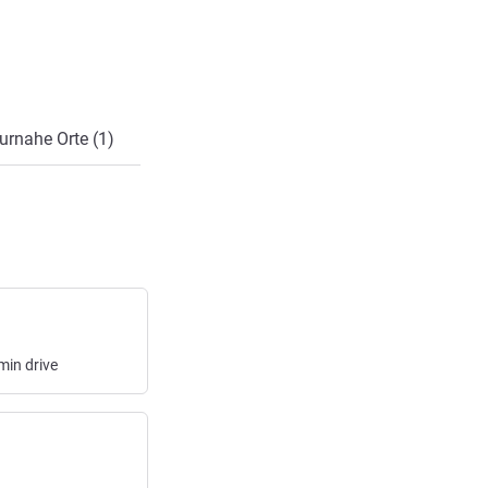
urnahe Orte (1)
min
drive