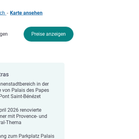
ich
-
Karte ansehen
gen
Preise anzeigen
tras
nnenstadtbereich in der
 von Palais des Papes
Pont Saint-Bénézet
pril 2026 renovierte
er mit Provence- und
ral-Thema
ng zum Parkplatz Palais