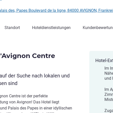
alais des, Papes Boulevard de la ligne, 84000 AVIGNON, Frankre
Standort
Hoteldienstleistungen
Kundenbewertun
'Avignon Centre
Hotel-Ex
Im I
Nähe
 auf der Suche nach lokalen und
und 
sen sind
Im A
Zimm
non Centre ist der perfekte
Mist
ung von Avignon! Das Hotel liegt
nd Palais des Papes in einer idyllischen
Zuga