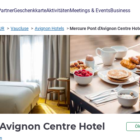
Partner
Geschenkkarte
Aktivitäten
Meetings & Events
Business
UR
Vaucluse
Avignon Hotels
Mercure Pont d'Avignon Centre Hot
4 Ster
'Avignon Centre Hotel
Ök
L)
n