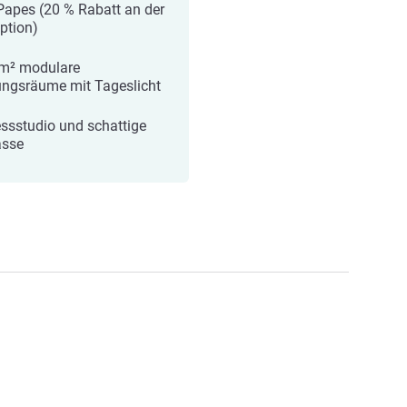
Papes (20 % Rabatt an der
ption)
m² modulare
ngsräume mit Tageslicht
essstudio und schattige
asse