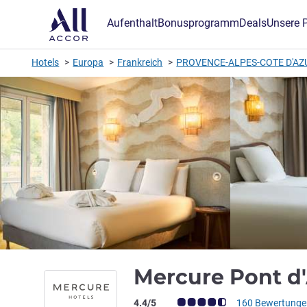
Aufenthalt
Bonusprogramm
Deals
Unsere 
Hotels
Europa
Frankreich
PROVENCE-ALPES-COTE D'AZ
Mercure Pont d
Note Kundenmeinungen (Bewertung AL
4.4/5
160 Bewertunge