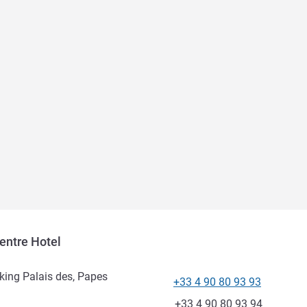
entre Hotel
king Palais des, Papes
+33 4 90 80 93 93
Tel
Fax
+33 4 90 80 93 94