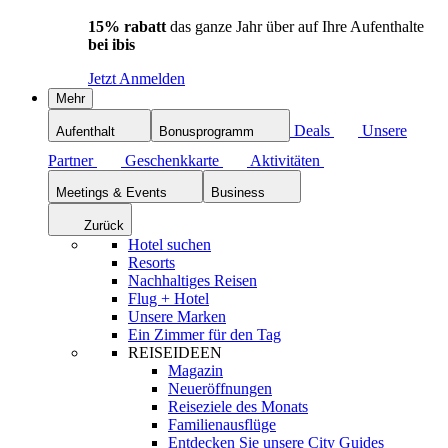
15% rabatt
das ganze Jahr über auf Ihre Aufenthalte
bei ibis
Jetzt Anmelden
Mehr
Deals
Unsere
Aufenthalt
Bonusprogramm
Partner
Geschenkkarte
Aktivitäten
Meetings & Events
Business
Zurück
Hotel suchen
Resorts
Nachhaltiges Reisen
Flug + Hotel
Unsere Marken
Ein Zimmer für den Tag
REISEIDEEN
Magazin
Neueröffnungen
Reiseziele des Monats
Familienausflüge
Entdecken Sie unsere City Guides