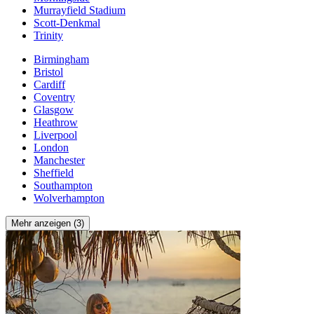
Murrayfield Stadium
Scott-Denkmal
Trinity
Birmingham
Bristol
Cardiff
Coventry
Glasgow
Heathrow
Liverpool
London
Manchester
Sheffield
Southampton
Wolverhampton
Mehr anzeigen (3)