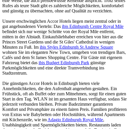
eine Weise, die auch preisbewusste Reisende anspricht. Trotz seines
Rufes als teure Stadt gibt es zahlreiche Möglichkeiten, komfortabel
und günstig zu übernachten, ohne auf Qualität zu verzichten.
Unsere erschwinglichen Accor Hotels liegen meist zentral oder in
gut angebundenen Vierteln: Das
ibis Edinburgh Centre Royal Mile
befindet sich nur wenige Schritte von der Royal Mile entfernt,
mitten in der Altstadt. Einkaufsliebhaber erreichen von hier aus die
Princes Street Gardens und die St Giles' Cathedral in wenigen
Minuten zu Fuß. Im
ibis Styles Edinburgh St Andrew Square
wohnen Sie im eleganten New Town, umgeben von trendigen Bars,
Cafés und dem St James Shopping Centre. Für Gäste mit eigenem
Fahrzeug bietet das
ibis Budget Edinburgh Park
günstige
Parkmöglichkeiten und eine direkte Tramverbindung ins
Stadtzentrum.
Die günstigen Accor Hotels in Edinburgh bieten viele
Annehmlichkeiten, die den Aufenthalt angenehm gestalten. Ein
Frühstück, oft als Buffet oder zum Mitnehmen, sorgt für einen guten
Start in den Tag. WLAN ist im gesamten Haus verfügbar, sodass Sie
jederzeit verbunden bleiben. Private Badezimmer garantieren
Komfort und Privatsphäre zu einem fairen Preis. Familien profitieren
von Extras wie Babybetten oder Hochstühlen, während Apartments
mit Küchenzeile, wie im
Adagio Edinburgh Royal Mile
,
Unabhängigkeit und Sparmöglichkeiten bieten. Restaurants laden