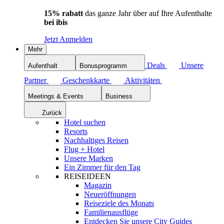
15% rabatt
das ganze Jahr über auf Ihre Aufenthalte
bei ibis
Jetzt Anmelden
Mehr
Deals
Unsere
Aufenthalt
Bonusprogramm
Partner
Geschenkkarte
Aktivitäten
Meetings & Events
Business
Zurück
Hotel suchen
Resorts
Nachhaltiges Reisen
Flug + Hotel
Unsere Marken
Ein Zimmer für den Tag
REISEIDEEN
Magazin
Neueröffnungen
Reiseziele des Monats
Familienausflüge
Entdecken Sie unsere City Guides