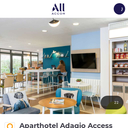
Load
22
Aparthotel Adagio Access