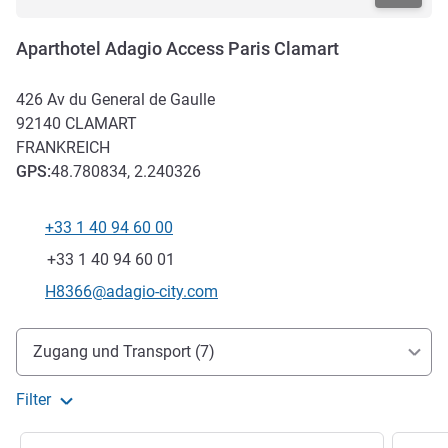
Aparthotel Adagio Access Paris Clamart
426 Av du General de Gaulle
92140
CLAMART
FRANKREICH
GPS
:
48.780834, 2.240326
+33 1 40 94 60 00
Tel
Fax
+33 1 40 94 60 01
Kontakt-E-Mail
H8366@adagio-city.com
Erreichbarkeit und Anbindung
Zugang und Transport (7)
Filter