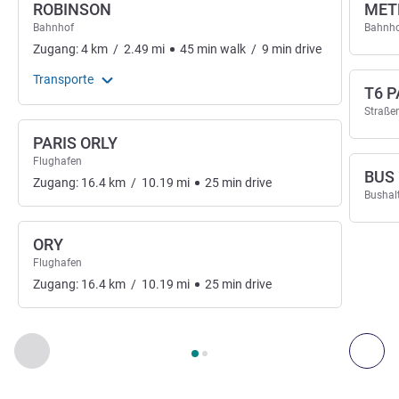
ROBINSON
METR
Bahnhof
Bahnh
Zugang:
4
km
/
2.49
mi
45
min
walk
/
9
min
drive
Transporte
T6 
Straße
PARIS ORLY
Flughafen
BUS 
Zugang:
16.4
km
/
10.19
mi
25
min
drive
Bushalt
ORY
Flughafen
Zugang:
16.4
km
/
10.19
mi
25
min
drive
Seite
1
von
2
, Zugang und Transport 1 :, Zugang und Transpor
Zurück - Zugang und Transport
Wei