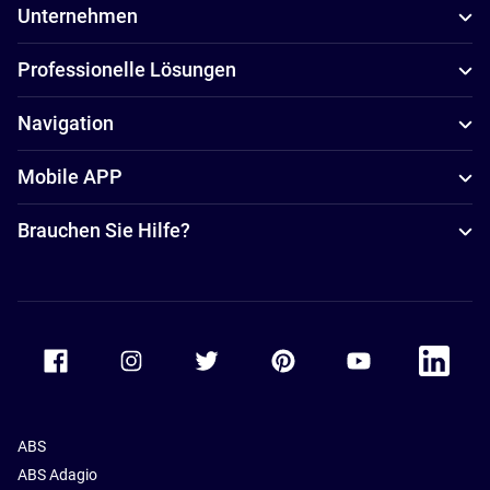
Unternehmen
Professionelle Lösungen
Navigation
Mobile APP
Brauchen Sie Hilfe?
Accor Facebook
Accor Instagram
Accor Twitter
Accor Pinterest
Accor Youtube
Accor Li
ABS
ABS Adagio