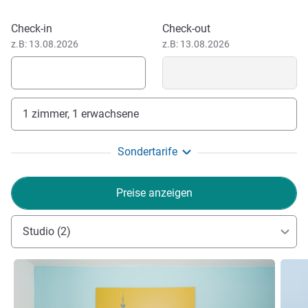
Clamart und sein gesamtes Team - sei es für entspannte
Momente im angelegten Garten, für intensive
Dieses Hotel buchen
Check-in
Check-out
Arbeitssitzungen am großen Gemeinschaftstisch oder in
z.B: 13.08.2026
z.B: 13.08.2026
der Lobby Lounge.
Grégoire CAUCHY, Hotel Direktion
1 zimmer, 1 erwachsene
Sondertarife
Preise anzeigen
Studio (2)
Details ansehen
Detail