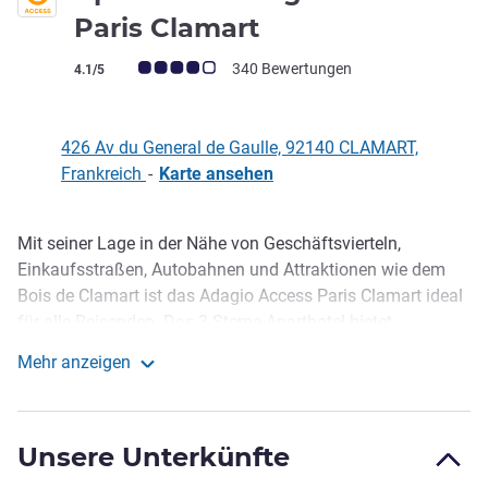
3 Sterne
Paris Clamart
Note Kundenmeinungen (Bewertung ALL)
340 Bewertungen
4.1/5
426 Av du General de Gaulle, 92140 CLAMART,
Frankreich
-
Karte ansehen
Mit seiner Lage in der Nähe von Geschäftsvierteln,
Beschreibung
Einkaufsstraßen, Autobahnen und Attraktionen wie dem
Bois de Clamart ist das Adagio Access Paris Clamart ideal
für alle Reisenden. Das 3-Sterne-Aparthotel bietet
möblierte, komfortable Studios und 2-Zimmer-Apartments
Mehr anzeigen
mit ausgestatteter Küche und liegt in der Nähe von
Aparthotel Adagio Access Paris Clamart
öffentlichen Verkehrsmitteln. Es gibt einen hauseigenen
Swimmingpool und viele weitere Einrichtungen.
Unsere Unterkünfte
Stets im Wandel begrüßen Sie das Adagio Access