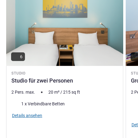
6
STUDIO
ST
Studio für zwei Personen
Gr
2 Pers. max.
20
m²
/
215
sq ft
2 P
Bettwäsche
Bet
1 x Verbindbare Betten
Details ansehen
Det