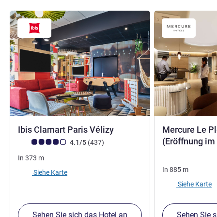
3 Sterne
Ibis Clamart Paris Vélizy
Mercure Le Pl
(Eröffnung im
Note Kundenmeinungen (Bewertung ALL)
Bewertungen
4.1/5
(437
)
In
373
m
In
885
m
Siehe Karte
Siehe Karte
Sehen Sie sich das Hotel an
Sehen Sie s