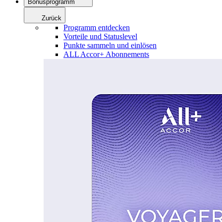
Bonusprogramm
Zurück
Programm entdecken
Vorteile und Statuslevel
Punkte sammeln und einlösen
ALL Accor+ Abonnements