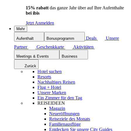
15% rabatt
das ganze Jahr über auf Ihre Aufenthalte
bei ibis
Jetzt Anmelden
Mehr
Deals
Unsere
Aufenthalt
Bonusprogramm
Partner
Geschenkkarte
Aktivitäten
Meetings & Events
Business
Zurück
Hotel suchen
Resorts
Nachhaltiges Reisen
Flug + Hotel
Unsere Marken
Ein Zimmer für den Tag
REISEIDEEN
Magazin
Neueröffnungen
Reiseziele des Monats
Familienausflüge
Entdecken Sie unsere City Guides