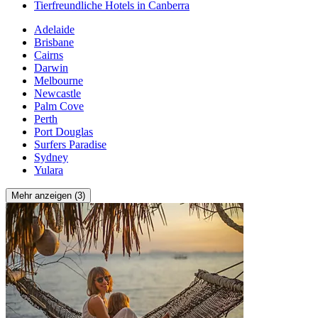
Tierfreundliche Hotels in Canberra
Adelaide
Brisbane
Cairns
Darwin
Melbourne
Newcastle
Palm Cove
Perth
Port Douglas
Surfers Paradise
Sydney
Yulara
Mehr anzeigen (3)