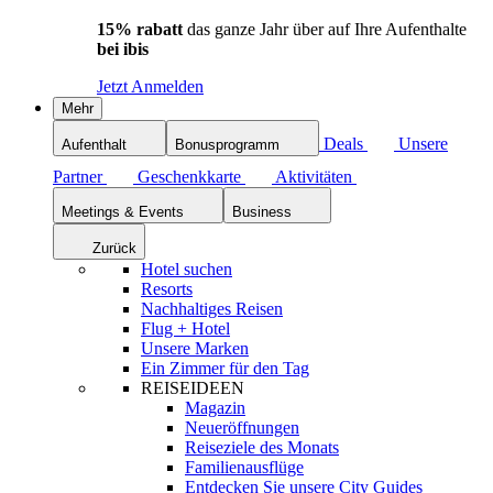
15% rabatt
das ganze Jahr über auf Ihre Aufenthalte
bei ibis
Jetzt Anmelden
Mehr
Deals
Unsere
Aufenthalt
Bonusprogramm
Partner
Geschenkkarte
Aktivitäten
Meetings & Events
Business
Zurück
Hotel suchen
Resorts
Nachhaltiges Reisen
Flug + Hotel
Unsere Marken
Ein Zimmer für den Tag
REISEIDEEN
Magazin
Neueröffnungen
Reiseziele des Monats
Familienausflüge
Entdecken Sie unsere City Guides