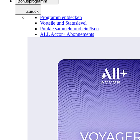
Bonusprogramm
Zurück
Programm entdecken
Vorteile und Statuslevel
Punkte sammeln und einlösen
ALL Accor+ Abonnements