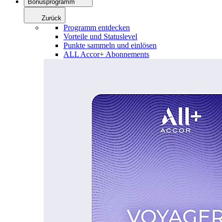
Bonusprogramm
Zurück
Programm entdecken
Vorteile und Statuslevel
Punkte sammeln und einlösen
ALL Accor+ Abonnements