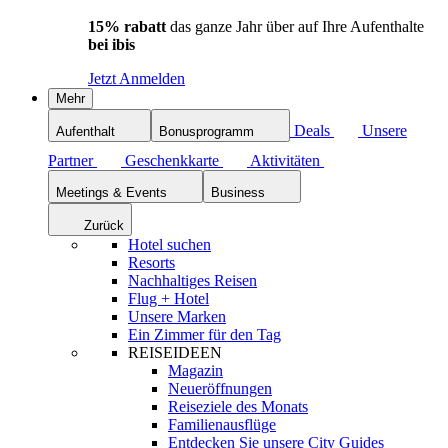
15% rabatt
das ganze Jahr über auf Ihre Aufenthalte
bei ibis
Jetzt Anmelden
Mehr
Deals
Unsere
Aufenthalt
Bonusprogramm
Partner
Geschenkkarte
Aktivitäten
Meetings & Events
Business
Zurück
Hotel suchen
Resorts
Nachhaltiges Reisen
Flug + Hotel
Unsere Marken
Ein Zimmer für den Tag
REISEIDEEN
Magazin
Neueröffnungen
Reiseziele des Monats
Familienausflüge
Entdecken Sie unsere City Guides