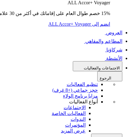
ALL Accor+ Voyager
15% خصم طوال العام على إقاماتك في أكثر من 30 علامة تجارية.
انضم إلى ALL Accor+ Voyager
العروض
المطاعم والمقاهي
شركاؤنا
الأنشطة
الاجتماعات والفعاليات
الرجوع
تنظيم الفعاليات
حجز جماعي (+8 غرف)
مزايا برنامج الولاء
أنواع الفعاليات
الاجتماعات
الفعاليات الخاصة
الندوات
المؤتمرات
عرض المزيد