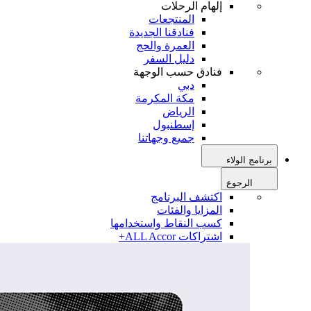
إلهام الرحلات
المنتجعات
فنادقنا الجديدة
العمرة والحج
دليل السفر
فنادق حسب الوجهة
دبي
مكة المكرمة
الرياض
إسطنبول
جميع وجهاتنا
برنامج الولاء
الرجوع
اكتشف البرنامج
المزايا والفئات
كسب النقاط واستخدامها
اشتراكات ALL Accor+