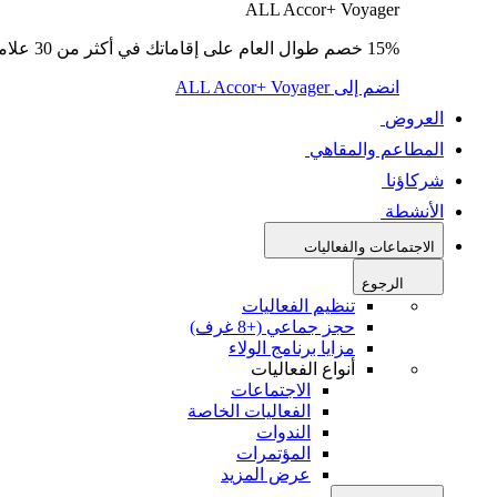
ALL Accor+ Voyager
15% خصم طوال العام على إقاماتك في أكثر من 30 علامة تجارية.
انضم إلى ALL Accor+ Voyager
العروض
المطاعم والمقاهي
شركاؤنا
الأنشطة
الاجتماعات والفعاليات
الرجوع
تنظيم الفعاليات
حجز جماعي (+8 غرف)
مزايا برنامج الولاء
أنواع الفعاليات
الاجتماعات
الفعاليات الخاصة
الندوات
المؤتمرات
عرض المزيد