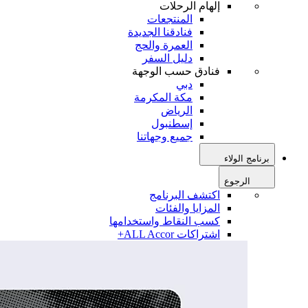
إلهام الرحلات
المنتجعات
فنادقنا الجديدة
العمرة والحج
دليل السفر
فنادق حسب الوجهة
دبي
مكة المكرمة
الرياض
إسطنبول
جميع وجهاتنا
برنامج الولاء
الرجوع
اكتشف البرنامج
المزايا والفئات
كسب النقاط واستخدامها
اشتراكات ALL Accor+