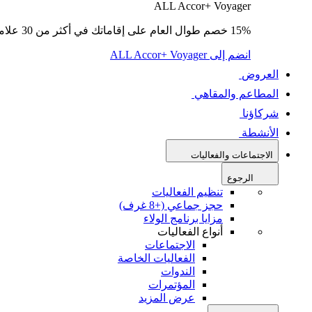
ALL Accor+ Voyager
15% خصم طوال العام على إقاماتك في أكثر من 30 علامة تجارية.
انضم إلى ALL Accor+ Voyager
العروض
المطاعم والمقاهي
شركاؤنا
الأنشطة
الاجتماعات والفعاليات
الرجوع
تنظيم الفعاليات
حجز جماعي (+8 غرف)
مزايا برنامج الولاء
أنواع الفعاليات
الاجتماعات
الفعاليات الخاصة
الندوات
المؤتمرات
عرض المزيد