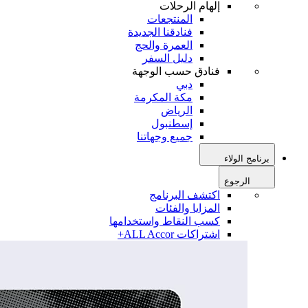
إلهام الرحلات
المنتجعات
فنادقنا الجديدة
العمرة والحج
دليل السفر
فنادق حسب الوجهة
دبي
مكة المكرمة
الرياض
إسطنبول
جميع وجهاتنا
برنامج الولاء
الرجوع
اكتشف البرنامج
المزايا والفئات
كسب النقاط واستخدامها
اشتراكات ALL Accor+