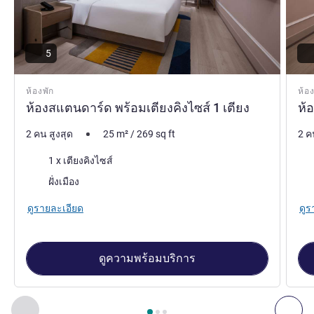
5
ห้องพัก
ห้อง
ห้องสแตนดาร์ด พร้อมเตียงคิงไซส์ 1 เตียง
ห้อ
2 คน สูงสุด
25
m²
/
269
sq ft
2 ค
เครื่องนอน
เคร
1 x เตียงคิงไซส์
วิว:
วิว:
ฝั่งเมือง
ดูรายละเอียด
ดูร
ดูความพร้อมบริการ
หน้า
1
จาก
3
, ห้องพัก 1 : ห้องสแตนดาร์ด พร้อมเตียงคิงไซส์ 1 เตีย
ก่อนหน้า - ห้องพัก
ถัดไ