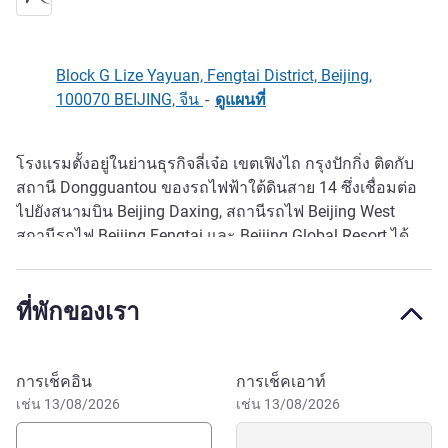
Block G Lize Yayuan, Fengtai District, Beijing,
100070 BEIJING, จีน
-
ดูแผนที่
โรงแรมตั้งอยู่ในย่านธุรกิจลี่เจ๋อ เขตเฟิงไถ กรุงปักกิ่ง ติดกับ
รายละเอียด
สถานี Dongguantou ของรถไฟฟ้าใต้ดินสาย 14 ซึ่งเชื่อมต่อ
ไปยังสนามบิน Beijing Daxing, สถานีรถไฟ Beijing West
สถานีรถไฟ Beijing Fengtai และ Beijing Global Resort ได้
อย่างสะดวก มีฟิตเนสเซ็นเตอร์และห้องซักรีดแบบบริการ
ตนเองเพื่อความสะดวกของผู้เข้าพัก เราขอต้อนรับคุณอย่าง
ที่พักของเรา
อบอุ่น และมุ่งมั่นที่จะมอบบริการที่ให้ความรู้สึกราวกับอยู่
บ้านแก่คุณ
จองโรงแรมนี้
การเช็คอิน
การเช็คเอาท์
เช่น 13/08/2026
เช่น 13/08/2026