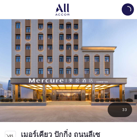
Load
33
เมอร์เคียว ปักกิ่ง ถนนลีเซ