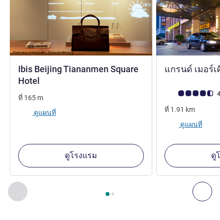
Ibis Beijing Tiananmen Square
แกรนด์ เมอร์เคี
Hotel
คะแนนความคิดเห็
4
ที่
165
m
ที่
1.91
km
ดูแผนที่
ดูแผนที่
ดูโรงแรม
ดู
หน้า
1
จาก
2
, สถานประกอบการอื่นของเราที่อยู่ใกล้เคียง 1 :, ส
ก่อนหน้า - สถานประกอบการอื่นของเราที่อยู่ใกล้เคียง
ถัด