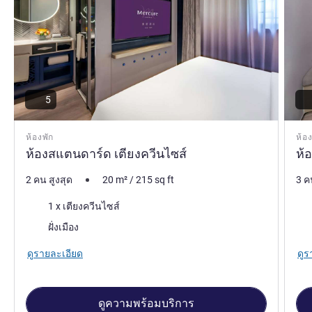
5
ห้องพัก
ห้อง
ห้องสแตนดาร์ด เตียงควีนไซส์
ห้อ
2 คน สูงสุด
20
m²
/
215
sq ft
3 ค
เครื่องนอน
เคร
1 x เตียงควีนไซส์
วิว:
วิว:
ฝั่งเมือง
ดูรายละเอียด
ดูร
ดูความพร้อมบริการ