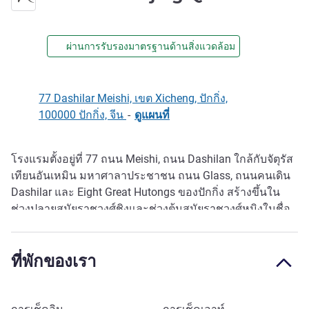
ผ่านการรับรองมาตรฐานด้านสิ่งแวดล้อม
77 Dashilar Meishi, เขต Xicheng, ปักกิ่ง,
100000 ปักกิ่ง, จีน
-
ดูแผนที่
โรงแรมตั้งอยู่ที่ 77 ถนน Meishi, ถนน Dashilan ใกล้กับจัตุรัส
รายละเอียด
เทียนอันเหมิน มหาศาลาประชาชน ถนน Glass, ถนนคนเดิน
Dashilar และ Eight Great Hutongs ของปักกิ่ง สร้างขึ้นใน
ช่วงปลายสมัยราชวงศ์ชิงและช่วงต้นสมัยราชวงศ์หมิงในชื่อ
"Changyuan Inn" โดยยังคงโครงสร้างไม้ดั้งเดิมไว้ ผสานกับ
คุณภาพระดับ Mercure เพื่อเป็นโรงแรมที่ดีที่สุดในย่าน
ที่พักของเรา
Qianmen