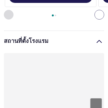
หน้า
1
จาก
2
, ห้องพัก 1 : ห้องสแตนดาร์ด เตียงควีนไซส์ , ห้องพัก 
ก่อนหน้า - ห้องพัก
ถัดไ
สถานที่ตั้งโรงแรม