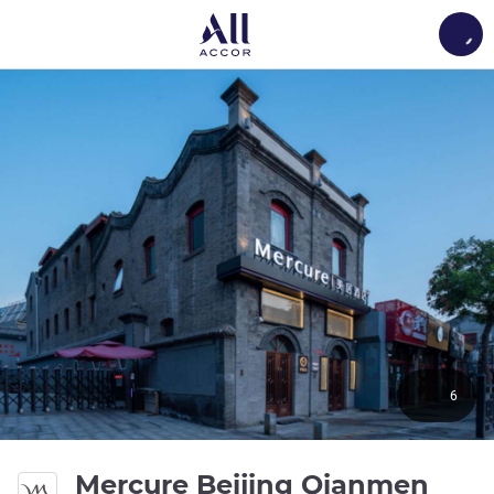
Load
6
3 ดา
Mercure Beijing Qianmen