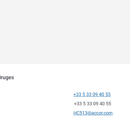
Bruges
+33 5 33 09 40 55
Teléfono
Fax
+33 5 33 09 40 55
Correo electrónico de conta
HC513@accor.com