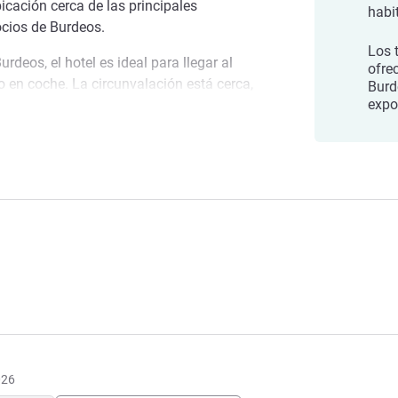
cación cerca de las principales
habi
ocios de Burdeos.
Los 
urdeos, el hotel es ideal para llegar al
ofre
o en coche. La circunvalación está cerca,
Burd
expo
 cuenca de Arcachon y a Saint-Émilion.
 casa es su casa. Siéntase cómodo y
 Bruges
e.
elera
026