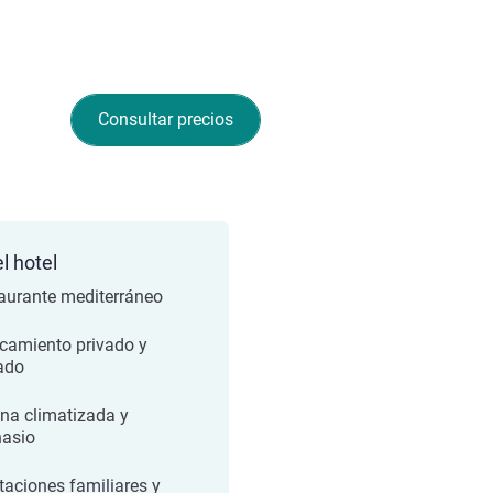
Consultar precios
l hotel
aurante mediterráneo
camiento privado y
lado
ina climatizada y
asio
taciones familiares y