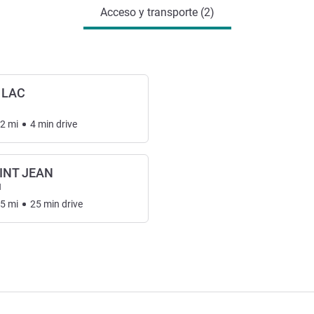
Acceso y transporte (2)
 LAC
62
mi
4
min
drive
INT JEAN
l
35
mi
25
min
drive