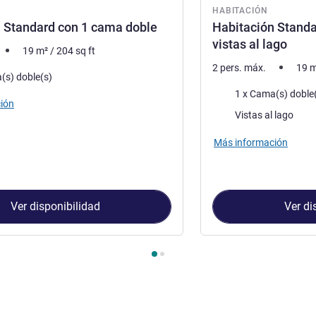
HABITACIÓN
 Standard con 1 cama doble
Habitación Standa
vistas al lago
19
m²
/
204
sq ft
2 pers. máx.
19
m
a
(s) doble(s)
Ropa de cama
1 x Cama(s) doble
ión
Views :
Vistas al lago
Más información
Ver disponibilidad
Ver di
Habitación 1 : Habitación Standard con 1 cama doble , Habitació