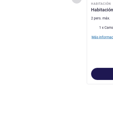
HABITACIÓN
Habitación
2 pers. máx.
Ropa de cam
1 x Cama
Más informac
Página
1
de
2
, 