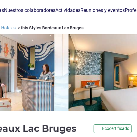
as
Nuestros colaboradores
Actividades
Reuniones y eventos
Profe
 Hoteles
ibis Styles Bordeaux Lac Bruges
3 estrellas
deaux Lac Bruges
Ecocertificado