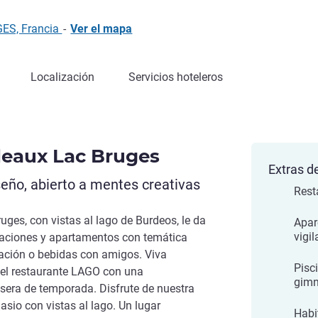
GES, Francia
-
Ver el mapa
Localización
Servicios hoteleros
rdeaux Lac Bruges
Extras de
eño, abierto a mentes creativas
Rest
uges, con vistas al lago de Burdeos, le da
Apar
vigi
taciones y apartamentos con temática
ración o bebidas con amigos. Viva
Pisc
el restaurante LAGO con una
gimn
era de temporada. Disfrute de nuestra
asio con vistas al lago. Un lugar
Habi