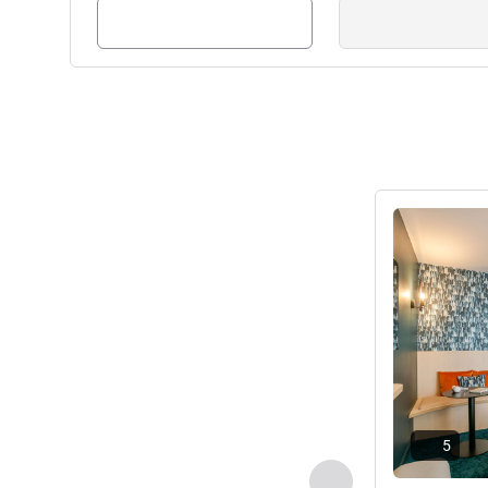
Más informac
5
Anterior - Habitaci