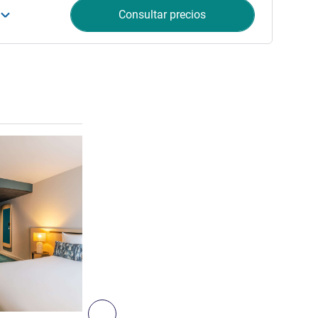
Consultar precios
Más información
4
Siguiente - Habitación