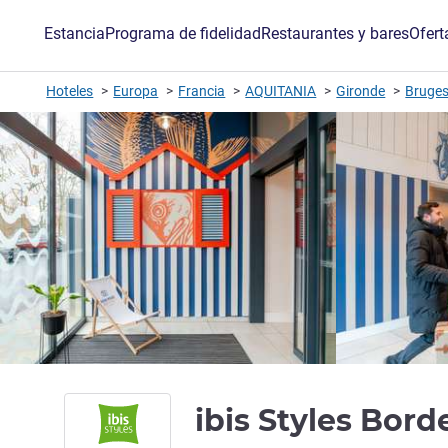
Estancia
Programa de fidelidad
Restaurantes y bares
Ofert
Hoteles
Europa
Francia
AQUITANIA
Gironde
Bruges
ibis Styles Bor