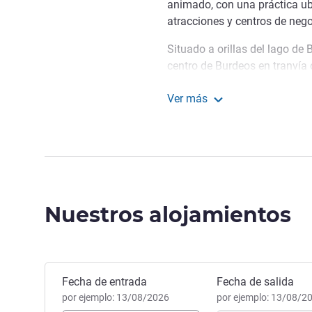
animado, con una práctica ubi
atracciones y centros de neg
Situado a orillas del lago de B
centro de Burdeos en tranvía 
lo que facilita el acceso a la
Ver más
Siéntase como en casa: mi
ibis Styles Bordeaux Lac
disfrute del momento present
Sonia LECLUSE, Gestión hot
Nuestros alojamientos
Reservar este hotel
Fecha de entrada
Fecha de salida
por ejemplo: 13/08/2026
por ejemplo: 13/08/2