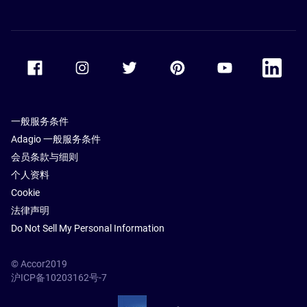
Accor Facebook
Accor Instagram
Accor Twitter
Accor Pinterest
Accor Youtube
Accor Li
一般服务条件
Adagio 一般服务条件
会员条款与细则
个人资料
Cookie
法律声明
Do Not Sell My Personal Information
© Accor2019
沪ICP备10203162号-7
SSL Secure – globalSign