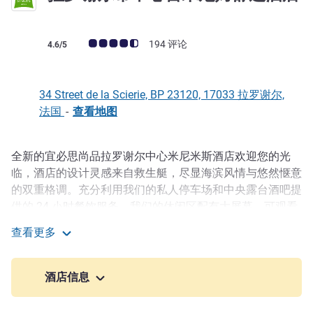
3 星
客户意见评级 (ALL 评级)
194 评论
4.6/5
34 Street de la Scierie, BP 23120, 17033 拉罗谢尔,
法国
-
查看地图
全新的宜必思尚品拉罗谢尔中心米尼米斯酒店欢迎您的光
描述
临，酒店的设计灵感来自救生艇，尽显海滨风情与悠然惬意
的双重格调。充分利用我们的私人停车场和中央露台酒吧提
供的 24 小时餐饮服务。我们的休闲区配有大屏幕，可观看
精彩比赛。立即预订您的客房，开始一段宁静之旅。
查看更多
拉罗谢尔市中心雷米尼姆舒适酒店
宜必思尚品拉罗谢尔中心雷米尼姆酒店在全面翻新的环境中
欢迎您的到来。这家位于滨海夏朗德省的三星级酒店地理位
酒店信息
置优越，坐落于海滩和拉罗谢尔充满活力的市中心之间，是
探索城市及周边地区的理想选择。在海洋氛围中享受舒适、