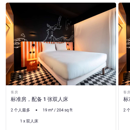
请参阅详情
请参
9
客房
客
标准房，配备 1 张双人床
标
2 个人最多
19
m²
/
204
sq ft
2 
床上用品
床
1 x 双人床