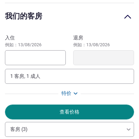
友好并且靠近热门景点的住宿体验：老港、水族馆和历史街
区。
我们的客房
位于米尼姆区的核心地带，这里是航海中心和学生区，快来
探索世界上最大的码头之一，并欣赏拉罗谢尔老港的入口。
预订此酒店
入住
退房
欢迎光临米尼米斯区，这里是探索拉罗谢尔、港口和塔楼
例如：13/08/2026
例如：13/08/2026
的理想之地。我们期待您入住宜必思尚品拉罗谢尔中心米尼
米斯酒店。
Stéphanie GIRARDEAU 酒店管理
1 客房, 1 成人
特价
查看价格
客房 (3)