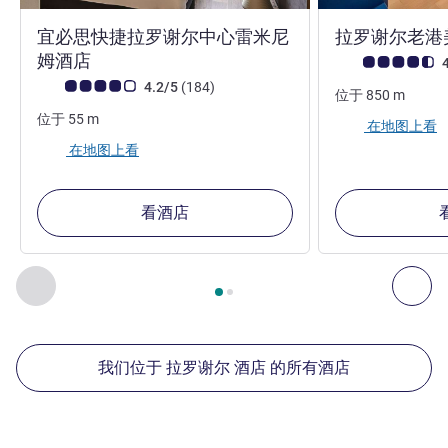
宜必思快捷拉罗谢尔中心雷米尼
拉罗谢尔老港
2 星
姆酒店
客户意见评级 (ALL
4
客户意见评级 (ALL 评级)
评论
4.2/5
(184
)
位于
850
m
位于
55
m
在地图上看
在地图上看
看酒店
第
1
页，共
2
页
, 我们在附近的其他酒店 1 :, 我们在附近的其他酒
上一个 - 我们在附近的其他酒店
下
我们位于 拉罗谢尔 酒店 的所有酒店