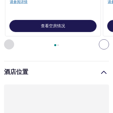
请参阅详情
请
查看空房情况
第
1
页，共
2
页
, 客房 1 : 标准房，配备 1 张双人床 , 客房 2
上一个 - 客房
下一
酒店位置