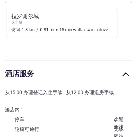
拉罗谢尔城
火车站
访问:
1.3
km
/
0.81
mi
15
min
walk
/
4
min
drive
酒店服务
从
15:00
办理登记入住手续 - 从
12:00
办理退房手续
酒店内
停车
欢迎
宠物
轮椅可通行
无线
网络