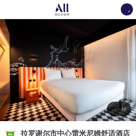
Load
32
拉罗谢尔市中心雷米尼姆舒适酒店