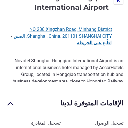
4 نجوم
International Airport
NO 288 Xingzhan Road, Minhang District
Shanghai, China, 201101 SHANGHAI CITY, الصين
-
اطّلع على الخريطة
Novotel Shanghai Hongqiao International Airport is an
الوصف
international business hotel managed by AccorHotels
Group, located in Hongqiao transportation hub and
business development area, close to Hongqiao Railway
Station, Hongqiao Airport and National Exhibition and
Convention Center. It is within walking distance from Qibao
الإقامات المتوفرة لدينا
Station of Metro Line 9 and Hangzhong Road station of
Metro Line 10.
احجز في هذا الفندق
تسجيل الوصول
تسجيل المغادرة