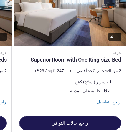
4
غرفة
غرفة
eds
Superior Room with One King-size Bed
2 من الأشخاص كحد أقصى
247
sq ft
/
23
m²
2 من الأشخاص كحد أقصى
فرش السرير
فرش 
1 x سرير (أسرّة) كينج
المناظر:
المنا
إطلالة جانبية على المدينة
راجع التفاصيل
راجع
راجع حالات التوافر