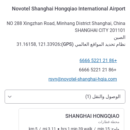
Novotel Shanghai Hongqiao International Airport
NO 288 Xingzhan Road, Minhang District Shanghai, China
SHANGHAI CITY
201101
الصين
نظام تحديد المواقع العالمي (
GPS
):
31.16158, 121.33926
+86 21 5221 6666
الهاتف
فاكس
+86 21 5221 6666
تواصل معنا عبر البريد الإلكتروني
rsvn@novotel-shanghai-hqia.com
الوصول والتنقل
الوصول والنقل (1)
SHANGHAI HONGQIAO
محطة قطارات
ولوج:
15
min
/
walk
39
min
1
hrs
3.11
mi
/
5
km