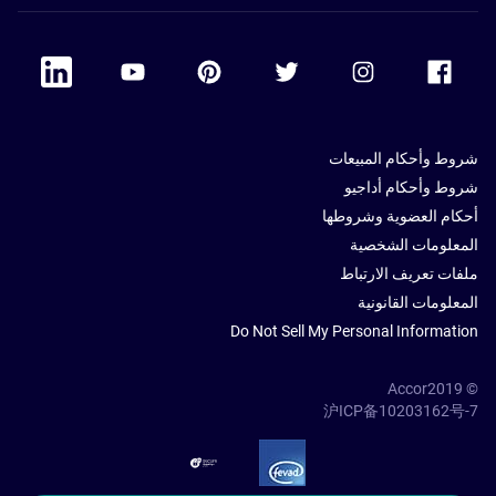
 Linkedin
Accor Youtube
Accor Pinterest
Accor Twitter
Accor Instagram
Accor Facebook
شروط وأحكام المبيعات
شروط وأحكام أداجيو
أحكام العضوية وشروطها
المعلومات الشخصية
ملفات تعريف الارتباط
المعلومات القانونية
Do Not Sell My Personal Information
© Accor2019
沪ICP备10203162号-7
SSL Secure – globalSign