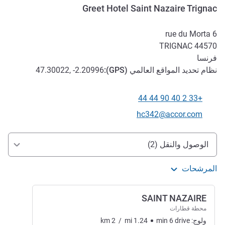
Greet Hotel Saint Nazaire Trignac
6 rue du Morta
TRIGNAC
44570
فرنسا
نظام تحديد المواقع العالمي (
GPS
):
47.30022, -2.20996
+33 2 40 90 44 44
الهاتف
تواصل معنا عبر البريد الإلكتروني
hc342@accor.com
الوصول والتنقل
الوصول والنقل (2)
المرشحات
SAINT NAZAIRE
محطة قطارات
ولوج:
drive
6
min
1.24
mi
/
2
km