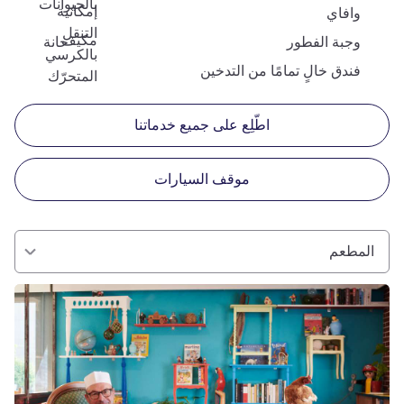
بالحيوانات
إمكانية
وافاي
التنقل
مكيف
وجبة الفطور
حانة
بالكرسي
فندق خالٍ تمامًا من التدخين
المتحرّك
اطّلِع على جميع خدماتنا
موقف السيارات
المطعم
راجع التفاصيل