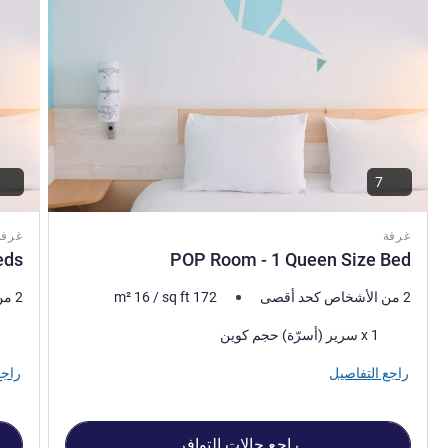
7
غرفة
غرفة
eds
POP Room - 1 Queen Size Bed
2 من الأشخاص كحد أقصى
172
sq ft
/
16
m²
2 من الأشخاص كحد أقصى
فرش السرير
فرش 
1 x سرير (أسرّة) حجم كوين
راجع التفاصيل
راجع
راجع حالات التوافر