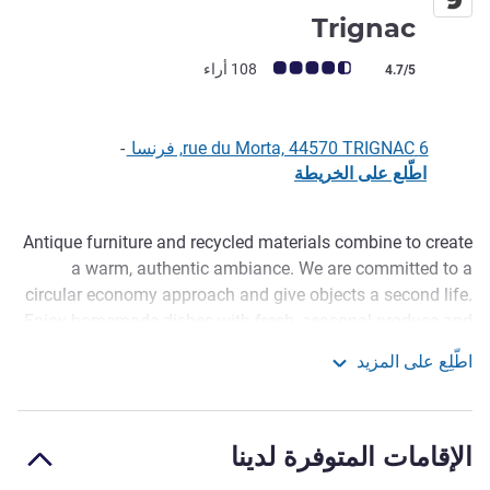
3 نجوم
Trignac
ملاحظة أراء العملاء (رأي ALL)
108 أراء
4.7/5
6 rue du Morta, 44570 TRIGNAC, فرنسا
-
اطّلع على الخريطة
Antique furniture and recycled materials combine to create
الوصف
a warm, authentic ambiance. We are committed to a
circular economy approach and give objects a second life.
Enjoy homemade dishes with fresh, seasonal produce and
regional flavors. Our comfortable rooms are a peaceful
اطّلِع على المزيد
retreat. The hotel, an ambassador for its territory, invites
Greet Hotel Saint Nazaire Trignac
you to discover the riches of the peninsula and its
surroundings.
الإقامات المتوفرة لدينا
Quiet hotel with A/C and restaurant, open 24/7. Free