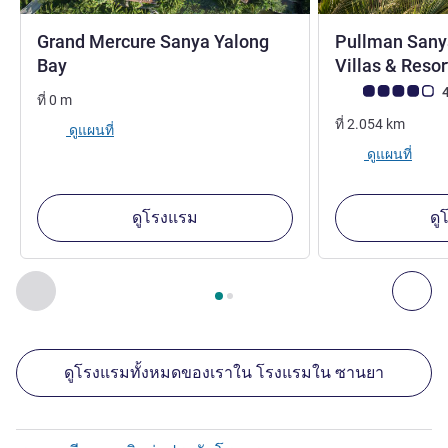
Grand Mercure Sanya Yalong
Pullman Sany
5 ดาว
Bay
Villas & Reso
คะแนนความคิดเห็
4
ที่
0
m
ที่
2.054
km
ดูแผนที่
ดูแผนที่
ดูโรงแรม
ดู
หน้า
1
จาก
2
, สถานประกอบการอื่นของเราที่อยู่ใกล้เคียง 1 :, ส
ก่อนหน้า - สถานประกอบการอื่นของเราที่อยู่ใกล้เคียง
ถัด
ดูโรงแรมทั้งหมดของเราใน โรงแรมใน ซานยา