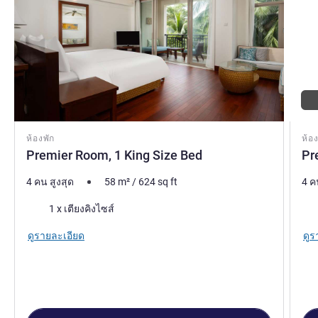
ห้องพัก
ห้อง
Premier Room, 1 King Size Bed
Pr
4 คน สูงสุด
58
m²
/
624
sq ft
4 ค
เครื่องนอน
เคร
1 x เตียงคิงไซส์
ดูรายละเอียด
ดูร