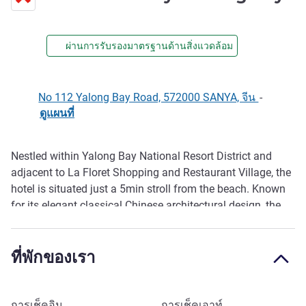
ผ่านการรับรองมาตรฐานด้านสิ่งแวดล้อม
No 112 Yalong Bay Road, 572000 SANYA, จีน
-
ดูแผนที่
Nestled within Yalong Bay National Resort District and
รายละเอียด
adjacent to La Floret Shopping and Restaurant Village, the
hotel is situated just a 5min stroll from the beach. Known
for its elegant classical Chinese architectural design, the
hotel offers 458 rooms , 4 distinctive restaurants along
with a welcoming lobby bar. You can enjoy the fully
ที่พักของเรา
equipped kid's club, fitness center and 3 landscaped
lagoon swimming pools. At Swissôtel, we want our guests
to live life well by encouraging you to live in the moment.
การเช็คอิน
การเช็คเอาท์