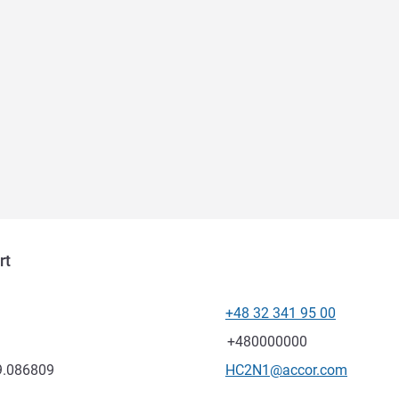
rt
+48 32 341 95 00
Telefon
Faks
+480000000
Kontaktowy adres e-mail
9.086809
HC2N1@accor.com