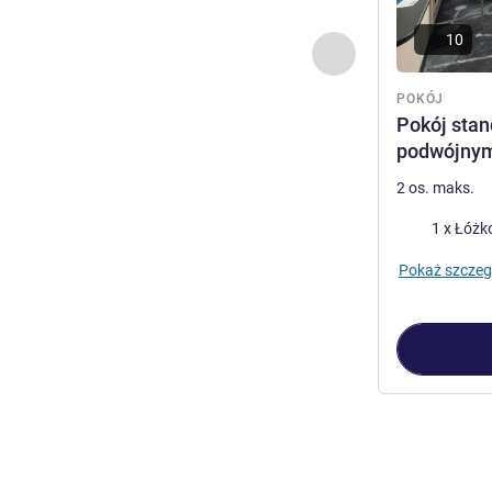
10
Poprzedni - Pokój
POKÓJ
Pokój stan
podwójny
2 os. maks.
Pościel
1 x Łóżk
Pokaż szczeg
Strona
1
z
2
, Po