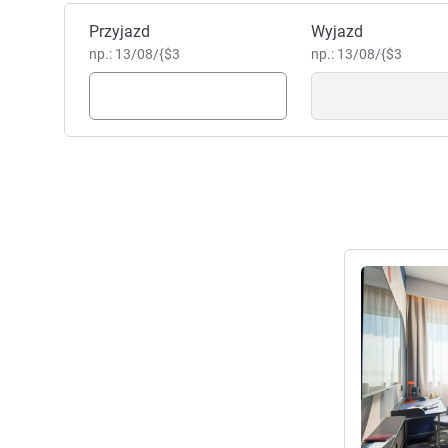
wszystko, aby Twój pobyt był
Zarezerwuj ten hotel
Przyjazd
Mr Michal MELON, Zarządza
Wyjazd
np.: 13/08/{$3
np.: 13/08/{$3
Pokaż szczeg