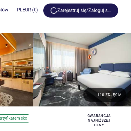
Loading...
stów
PL
EUR
(€)
Zarejestruj się/Zaloguj się
110 ZDJĘCIA
GWARANCJA
ertyfikatem eko
NAJNIŻSZEJ
CENY