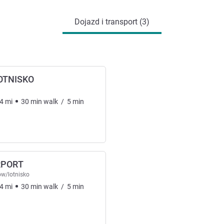
Dojazd i transport (3)
OTNISKO
4
mi
30
min
walk
/
5
min
RPORT
ów/lotnisko
4
mi
30
min
walk
/
5
min