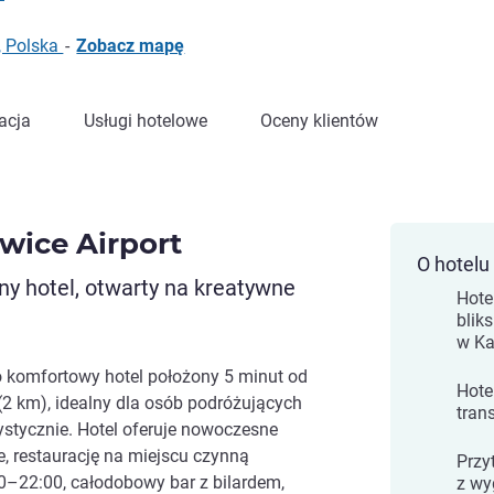
, Polska
-
Zobacz mapę
acja
Usługi hotelowe
Oceny klientów
owice Airport
O hotelu
y hotel, otwarty na kreatywne
Hote
bliks
w Ka
to komfortowy hotel położony 5 minut od
Hote
(2 km), idealny dla osób podróżujących
tran
stycznie. Hotel oferuje nowoczesne
e, restaurację na miejscu czynną
Przy
0–22:00, całodobowy bar z bilardem,
z wy