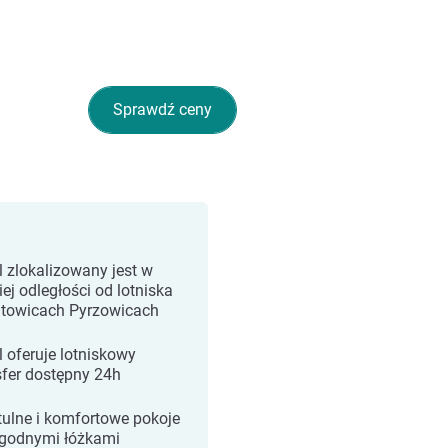
Sprawdź ceny
l zlokalizowany jest w
iej odległości od lotniska
towicach Pyrzowicach
l oferuje lotniskowy
sfer dostępny 24h
tulne i komfortowe pokoje
godnymi łóżkami