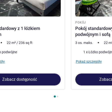
10
POKÓJ
dardowy z 1 łóżkiem
Pokój standardowy
m
podwójnym i sofą
22
m²
/
236
sq ft
3 os. maks.
22
m
Pościel
o podwójne
óły
Pokaż szczegóły
Zobacz dostępność
Zobacz
kój 1 : Pokój standardowy z 1 łóżkiem podwójnym , Pokój 2 : P