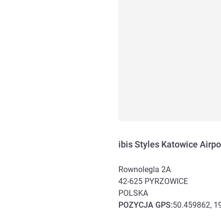
ibis Styles Katowice Airpo
Rownolegla 2A
42-625
PYRZOWICE
POLSKA
POZYCJA
GPS
:
50.459862, 1
Dojazd i transport