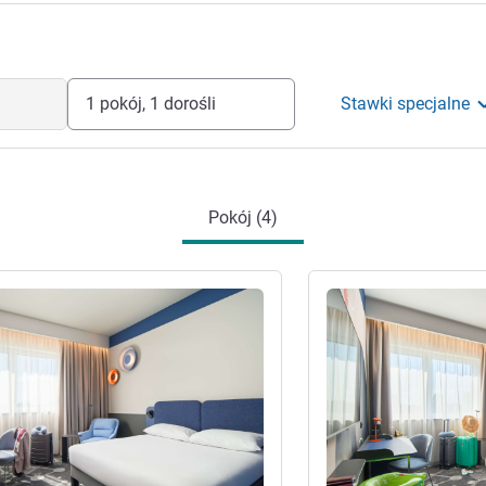
 wyjątkowy.
nie hotelem
1 pokój, 1 dorośli
Stawki specjalne
Pokój (4)
óły
Pokaż szczegóły