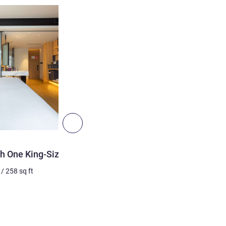
ดูรายละเอียด
6
ถัดไป - ห้องพัก
ห้องพัก
h One King-Size Bed
Superior Room with Two S
/
258
sq ft
2 คน สูงสุด
30
m²
/
322
sq 
เครื่องนอน
2 x เตียงเดี่ยว
วิว:
ฝั่งเมือง
ดูรายละเอียด