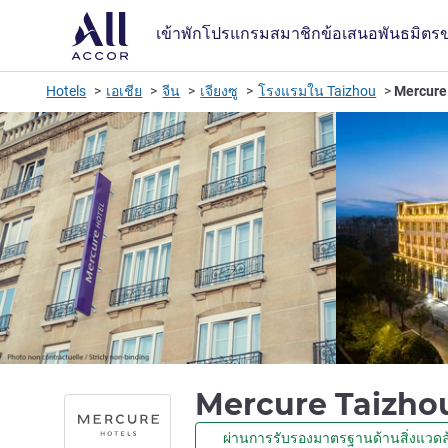
เข้าพัก
โปรแกรมสมาชิก
ข้อเสนอ
พันธมิตร
Hotels
เอเชีย
จีน
เจียงซู
โรงแรมใน Taizhou
Mercure
Mercure Taizho
ผ่านการรับรองมาตรฐานด้านสิ่งแวดล