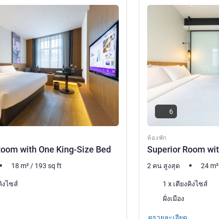
ดูรายละเอียด
6
ห้องพัก
Room with One King-Size Bed
Superior Room wit
18
m²
/
193
sq ft
2 คน สูงสุด
24
m²
เครื่องนอน
คิงไซส์
1 x เตียงคิงไซส์
วิว:
ฝั่งเมือง
ดูรายละเอียด