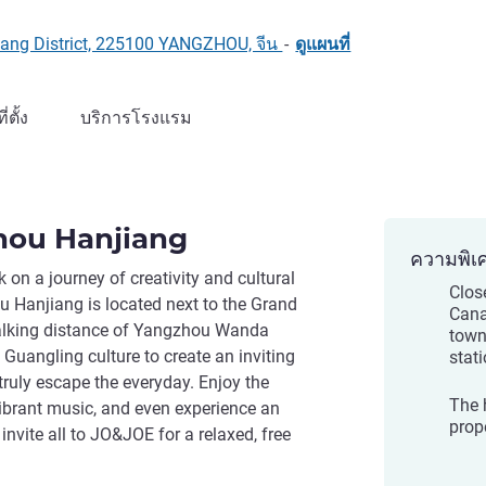
iang District, 225100 YANGZHOU, จีน
-
ดูแผนที่
ที่ตั้ง
บริการโรงแรม
ou Hanjiang
ความพิเ
n a journey of creativity and cultural
Clos
Hanjiang is located next to the Grand
Cana
lking distance of Yangzhou Wanda
town,
h Guangling culture to create an inviting
stat
uly escape the everyday. Enjoy the
The 
vibrant music, and even experience an
prop
nvite all to JO&JOE for a relaxed, free