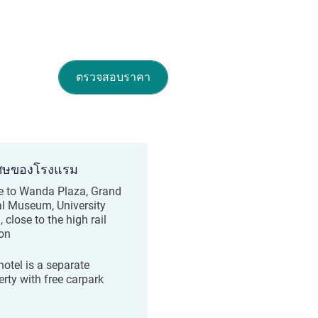
ตรวจสอบราคา
ศษของโรงแรม
e to Wanda Plaza, Grand
l Museum, University
 close to the high rail
ion
hotel is a separate
erty with free carpark