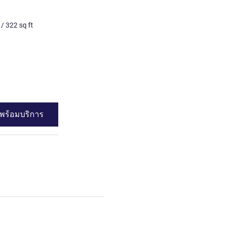
Superior Yours Double R
/
322
sq ft
2 คน สูงสุด
30
m²
/
322
sq 
เครื่องนอน
1 x เตียงคิงไซส์
วิว:
ฝั่งสนาม
ดูรายละเอียด
พร้อมบริการ
ดูความพร้อมบร