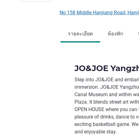
No 158 Middle Hanjiang Road, Hanj
รายละเอียด
ห้องพัก
JO&JOE Yangzh
Step into JO&JOE and embark o
immersion. JO&JOE Yangzhou 
Canal Museum and within wa
Plaza. It blends street art wit
OPEN HOUSE where you can tr
pleasure of drinks, dance to 
exciting basketball game. We i
and enjoyable stay.