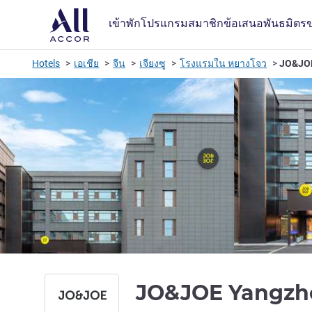
เข้าพัก
โปรแกรมสมาชิก
ข้อเสนอ
พันธมิตร
Hotels
เอเชีย
จีน
เจียงซู
โรงแรมใน หยางโจว
JO&JOE
JO&JOE Yangzh